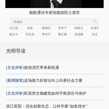
舰船通信专家陆建勋院士逝世
沈之荃
崔崑
顾诵芬
苏哲子
陈毓川
吴咸中
戴汝为
刘玉清
李幼平
魏正耀
吴德馨
孙玉
光明导读
[文化评析]
旅游演艺带来新机遇
[新闻随笔]
这场接力折射出向上向善社会力量
[文化评析]
民居类文物建筑如何平衡居住与保护
浙江富阳：优化创新生态，让科学家“如鱼得水”