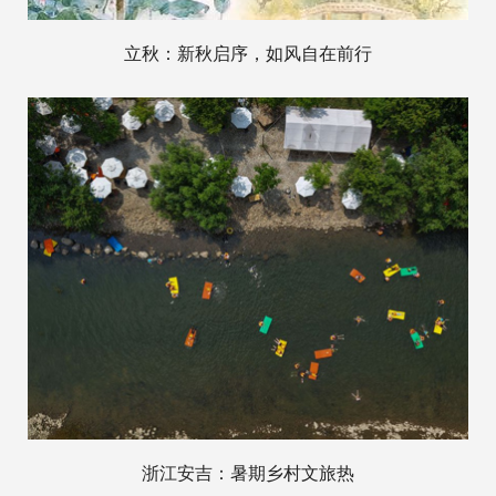
立秋：新秋启序，如风自在前行
浙江安吉：暑期乡村文旅热