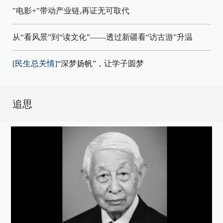
"电影+"带动产业链,再证无可取代
从“看风景”到“读文化”——透过新疆看“访古游”升温
[民生总关情]
“深梦扬帆”，让学子圆梦
追思