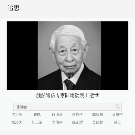
追思
舰船通信专家陆建勋院士逝世
沈之荃
崔崑
顾诵芬
苏哲子
陈毓川
吴咸中
戴汝为
刘玉清
李幼平
魏正耀
吴德馨
孙玉