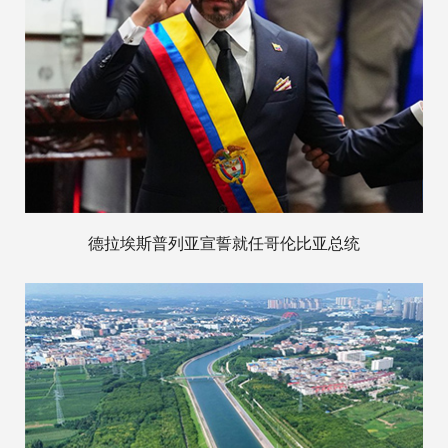
德拉埃斯普列亚宣誓就任哥伦比亚总统