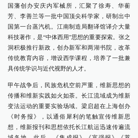
国藩创办安庆内军械所，汇聚了徐寿、华蘅
芳、李善兰等一批中国顶尖科学家，研制出中
国第一台蒸汽机。江南制造局翻译馆译介大量
科技著作，是“中体西用”思想的重要探索。张之
洞积极推行新政，创办新军和两湖书院，改革
传统教育内容，增设西学课程，培养了一批兼
具传统学识与近代视野的人才。
甲午战争后，民族危机空前严重，维新思想的
传播和维新实践如火如荼。长江流域成为维新
变法运动的重要实验场域。梁启超在上海创办
《时务报》，以通俗犀利的笔触宣传维新思
想，维新报刊和思想依托长江航运迅速传遍流
域各地。此后，《集成报》《富强报》《萃