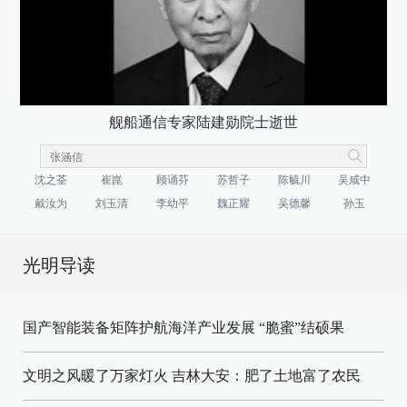
舰船通信专家陆建勋院士逝世
沈之荃
崔崑
顾诵芬
苏哲子
陈毓川
吴咸中
戴汝为
刘玉清
李幼平
魏正耀
吴德馨
孙玉
光明导读
国产智能装备矩阵护航海洋产业发展
“脆蜜”结硕果
文明之风暖了万家灯火
吉林大安：肥了土地富了农民