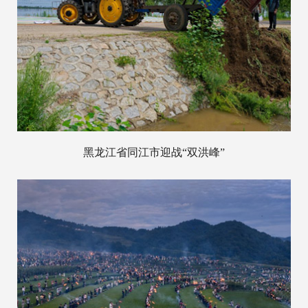
黑龙江省同江市迎战“双洪峰”