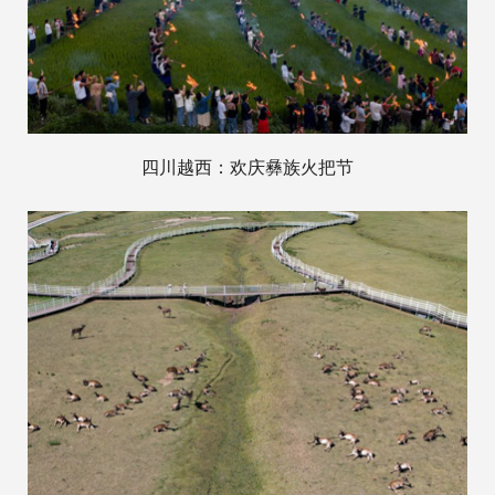
四川越西：欢庆彝族火把节