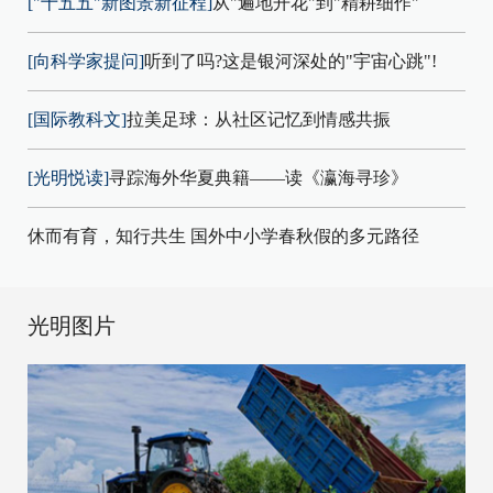
["十五五"新图景新征程]
从"遍地开花"到"精耕细作"
[向科学家提问]
听到了吗?这是银河深处的"宇宙心跳"!
[国际教科文]
拉美足球：从社区记忆到情感共振
[光明悦读]
寻踪海外华夏典籍——读《瀛海寻珍》
休而有育，知行共生 国外中小学春秋假的多元路径
光明图片