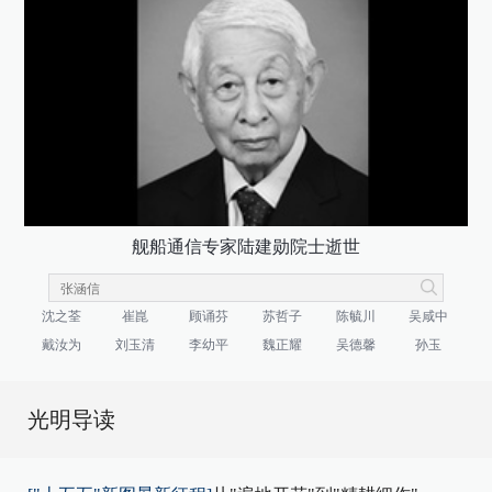
舰船通信专家陆建勋院士逝世
沈之荃
崔崑
顾诵芬
苏哲子
陈毓川
吴咸中
戴汝为
刘玉清
李幼平
魏正耀
吴德馨
孙玉
光明导读