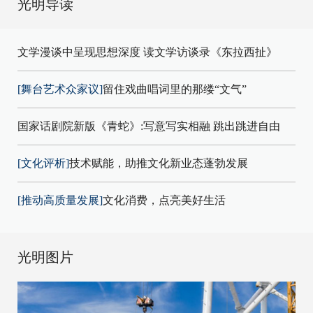
光明导读
文学漫谈中呈现思想深度 读文学访谈录《东拉西扯》
[舞台艺术众家议]
留住戏曲唱词里的那缕“文气”
国家话剧院新版《青蛇》:写意写实相融 跳出跳进自由
[文化评析]
技术赋能，助推文化新业态蓬勃发展
[推动高质量发展]
文化消费，点亮美好生活
光明图片