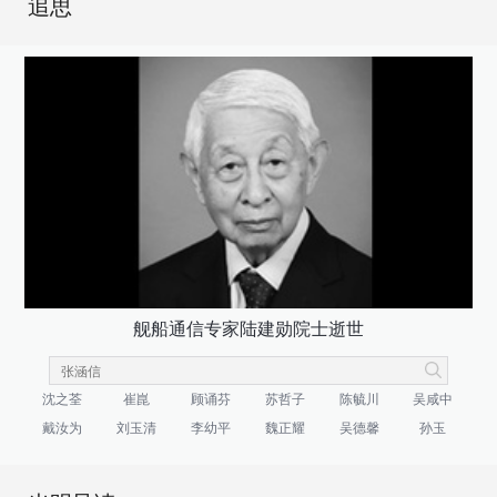
追思
舰船通信专家陆建勋院士逝世
沈之荃
崔崑
顾诵芬
苏哲子
陈毓川
吴咸中
戴汝为
刘玉清
李幼平
魏正耀
吴德馨
孙玉