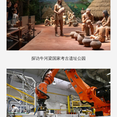
探访牛河梁国家考古遗址公园