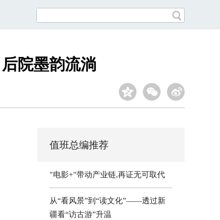
 后院墨韵流淌
值班总编推荐
"电影+"带动产业链,再证无可取代
从“看风景”到“读文化”——透过新
疆看“访古游”升温