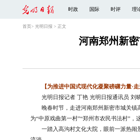
时政
国际
时评
理
首页
>
光明日报
>
正文
河南郑州新密
【为推进中国式现代化凝聚磅礴力量·
光明日报记者 丁艳 光明日报通讯员 刘
晚春时节，走进河南郑州新密市城关镇高
为“中原戏曲第一村”“郑州市农民书法村”
一踏入高沟村文化大院，眼前一派热闹景
流淌。