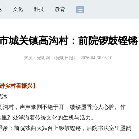
论
文化
科技
教育
市城关镇高沟村：前院锣鼓铿锵
来源：
光明网-《光明日报》
2026-04-30 03:10
走进乡村看振兴】
晓冰
沟村，声声豫剧不绝于耳，缕缕墨香沁人心脾。作
，这里到处洋溢着传统文化的生机与活力。
象：前院戏曲大舞台上锣鼓铿锵，后院书法室里墨韵