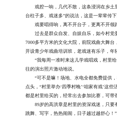
戏腔一响，几代不散，这条浸润在乡土里
台柱子多、戏迷多”的说法，这是一辈辈传
戏要唱得响，离不开台子，更离不开领
过去是群众自发、自娱自乐，如今村党委主
7000多平方米的文化大院，前院戏曲大舞
开设青少年戏曲培训班，老戏迷有乐子，年
“我每周一准时来这儿学戏唱戏，村里给我
往的演出照片激动地说。
“可不是嘛！场地、水电全都免费提供，我
点头，“村里举办‘四季村晚’‘咱家有戏’
都是村里给买的，经常出去参加比赛，可带
89岁的高洪章是村里的资深戏迷，只要有
跳舞、写字，热热闹闹，日子越过越舒心！