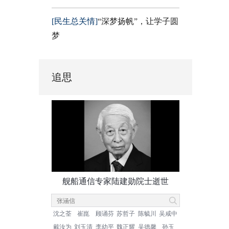
[民生总关情]
“深梦扬帆”，让学子圆
梦
追思
舰船通信专家陆建勋院士逝世
沈之荃
崔崑
顾诵芬
苏哲子
陈毓川
吴咸中
戴汝为
刘玉清
李幼平
魏正耀
吴德馨
孙玉