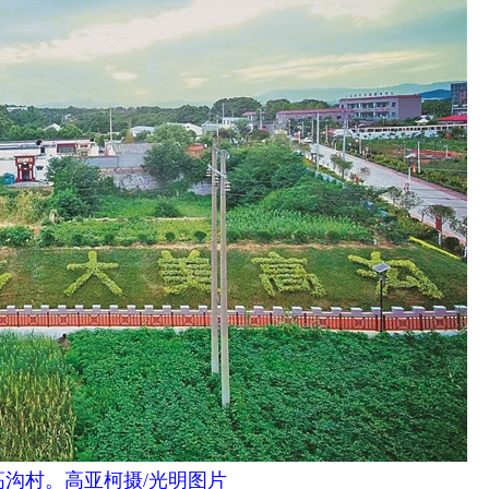
高沟村。高亚柯摄/光明图片