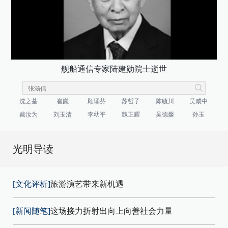
舰船通信专家陆建勋院士逝世
沈之荃
崔崑
顾诵芬
苏哲子
陈毓川
吴咸中
戴汝为
刘玉清
李幼平
魏正耀
吴德馨
孙玉
光明导读
[文化评析]
旅游演艺带来新机遇
[新闻随笔]
这场接力折射出向上向善社会力量