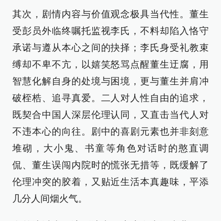
其次，剧情内容与价值观念极具当代性。董生
受彭员外临终嘱托监视李氏，不料却陷入恪守
承诺与遵从本心之间的抉择；李氏身受礼教束
缚却不卑不亢，以嬉笑怒骂点醒董生迂腐，用
智慧化解自身的处境与困境，更与董生并肩冲
破桎梏、追寻真爱。二人对人性自由的追求，
既契合中国人深层伦理认同，又直击当代人对
不违本心的向往。剧中的喜剧元素也并非刻意
堆砌，大小鬼、书童等角色对话时的憨直调
侃、董生误闯内院时的慌张无措等，既缓解了
伦理冲突的胶着，又贴近生活本真趣味，平添
几分人间烟火气。