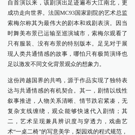
自首演以来，该剧演出足迹遍布大江南北，更
成功走向世界。法国MC93国家剧院的艺术总监
索梅尔称其为最伟大的剧本和戏剧表演。因当
时舞美布景已运输至巡演城市，索梅尔观看了
只有服装、没有布景的特别版本。足见对于展
现人类共通情感的故事，哪怕只有极简演绎也
足以激发不同文化背景观众的想象力。
这份跨越国界的共鸣，源于作品实现了独特表
达与共通情感的有机契合。其一，剧情以线性
叙事推进，人物关系清晰、情节跌宕紧凑，无
复杂支线缠绕，观众能够快速代入剧情；其
二，艺术呈现兼具辨识度与穿透力，戏曲艺
术“一桌二椅”的写意美学，梨园戏的程式规范，