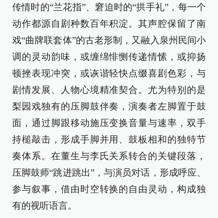
传情时的“兰花指”、窘迫时的“拱手礼”，每一个
动作都源自剧种数百年积淀。其声腔保留了南
戏“曲牌联套体”的古老形制，又融入泉州民间小
调的灵动韵味，或缠绵悱恻传递情愫，或抑扬
顿挫表现冲突，或诙谐轻快点缀喜剧色彩，与
剧情发展、人物心境精准契合。尤为特别的是
梨园戏独有的压脚鼓伴奏，演奏者左脚置于鼓
面，通过脚跟移动施压变换音量与速率，双手
持槌敲击，形成手脚并用、鼓板相和的独特节
奏体系。在董生与李氏关系转合的关键段落，
压脚鼓师“跳进跳出”，与演员对话，形成呼应、
参与叙事，借由时空转换的自由灵动，构成独
有的视听语言。