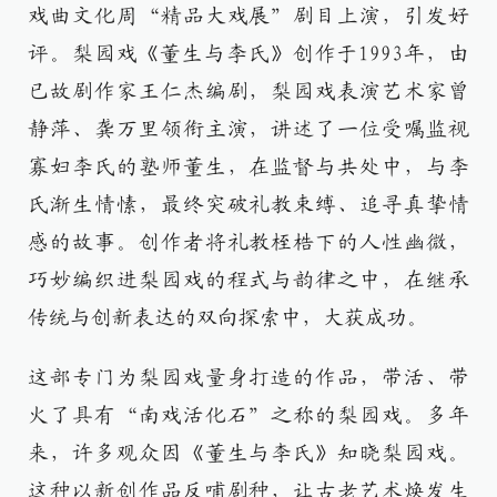
戏曲文化周“精品大戏展”剧目上演，引发好
评。梨园戏《董生与李氏》创作于1993年，由
已故剧作家王仁杰编剧，梨园戏表演艺术家曾
静萍、龚万里领衔主演，讲述了一位受嘱监视
寡妇李氏的塾师董生，在监督与共处中，与李
氏渐生情愫，最终突破礼教束缚、追寻真挚情
感的故事。创作者将礼教桎梏下的人性幽微，
巧妙编织进梨园戏的程式与韵律之中，在继承
传统与创新表达的双向探索中，大获成功。
这部专门为梨园戏量身打造的作品，带活、带
火了具有“南戏活化石”之称的梨园戏。多年
来，许多观众因《董生与李氏》知晓梨园戏。
这种以新创作品反哺剧种，让古老艺术焕发生