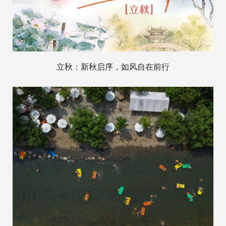
立秋：新秋启序，如风自在前行