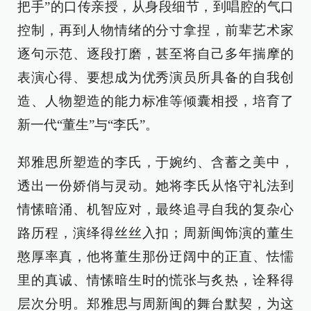
把手”的口传亲授，从身段细节，到唱腔的气口
控制，再到人物情绪的分寸拿捏，前辈艺术家
逐句示范、逐段打磨，甚至将自己多年揣摩的
表演心得、要想成为优秀演员所具备的自我创
造、人物塑造的能力标准等倾囊相授，培育了
新一代“董生”与“李氏”。
郑雅思所塑造的李氏，于婉约、含蓄之美中，
透出一份娇俏与灵动。她将李氏从恪守礼法到
情愫暗涌、机智应对，最终追寻自我的复杂心
路历程，演绎得丝丝入扣；周新闽饰演的董生
憨厚率真，他将董生那份迂阔中的正直、怯懦
里的真诚、情愫暗生时的慌张与炙热，诠释得
层次分明。郑雅思与周新闽的舞台默契，为这