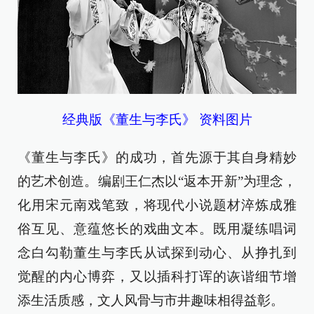
经典版《董生与李氏》 资料图片
《董生与李氏》的成功，首先源于其自身精妙
的艺术创造。编剧王仁杰以“返本开新”为理念，
化用宋元南戏笔致，将现代小说题材淬炼成雅
俗互见、意蕴悠长的戏曲文本。既用凝练唱词
念白勾勒董生与李氏从试探到动心、从挣扎到
觉醒的内心博弈，又以插科打诨的诙谐细节增
添生活质感，文人风骨与市井趣味相得益彰。