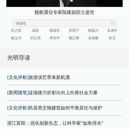
舰船通信专家陆建勋院士逝世
沈之荃
崔崑
顾诵芬
苏哲子
陈毓川
吴咸中
戴汝为
刘玉清
李幼平
魏正耀
吴德馨
孙玉
光明导读
[文化评析]
旅游演艺带来新机遇
[新闻随笔]
这场接力折射出向上向善社会力量
[文化评析]
民居类文物建筑如何平衡居住与保护
浙江富阳：优化创新生态，让科学家“如鱼得水”