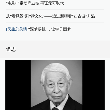
"电影+"带动产业链,再证无可取代
从“看风景”到“读文化”——透过新疆看“访古游”升温
[民生总关情]
“深梦扬帆”，让学子圆梦
追思