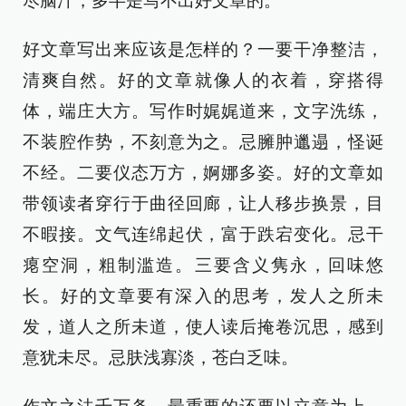
尽脑汁，多半是写不出好文章的。
好文章写出来应该是怎样的？一要干净整洁，
清爽自然。好的文章就像人的衣着，穿搭得
体，端庄大方。写作时娓娓道来，文字洗练，
不装腔作势，不刻意为之。忌臃肿邋遢，怪诞
不经。二要仪态万方，婀娜多姿。好的文章如
带领读者穿行于曲径回廊，让人移步换景，目
不暇接。文气连绵起伏，富于跌宕变化。忌干
瘪空洞，粗制滥造。三要含义隽永，回味悠
长。好的文章要有深入的思考，发人之所未
发，道人之所未道，使人读后掩卷沉思，感到
意犹未尽。忌肤浅寡淡，苍白乏味。