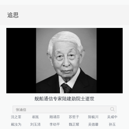
追思
舰船通信专家陆建勋院士逝世
沈之荃
崔崑
顾诵芬
苏哲子
陈毓川
吴咸中
戴汝为
刘玉清
李幼平
魏正耀
吴德馨
孙玉