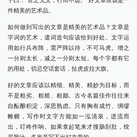
子曰：“言之无文，行而不远。”好文章应该是一
件精美的艺术品。
如何做到写出的文章是精美的艺术品？文章是
字词的艺术，遣词造句应该恰到好处。文字运
用如行兵布阵，需严阵以待，不可马虎。增之
一分则太长，减之一分则太短。每个字都有它
的用处，切忌空话套话，扯虎皮拉大旗。
好的文章应该以精细、精美、精妙为目标，而
不是粗劣、粗糙、粗鄙。古今名篇佳作往往来
自酝酿积淀，深思熟虑。只有胸有成竹、绸缪
帷幄，写作时文字方能如一泓清泉，迸流而
出，叮咚作响。如果拿起笔来才搜肠刮肚，绞