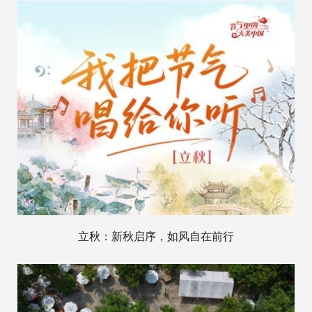
立秋：新秋启序，如风自在前行