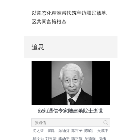
以常态化精准帮扶筑牢边疆民族地
区共同富裕根基
追思
舰船通信专家陆建勋院士逝世
沈之荃
崔崑
顾诵芬
苏哲子
陈毓川
吴咸中
戴汝为
刘玉清
李幼平
魏正耀
吴德馨
孙玉