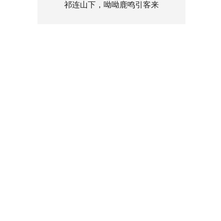
祁连山下，呦呦鹿鸣引客来