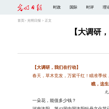
时政
国际
时评
理
首页
>
光明日报
>
正文
【大调研，
【大调研，我们在行动】
春天，草木竞发，万紫千红！瞄准季候
瞧，这生
光
一朵花，能值多少钱？
河南洛阳，第43届中国洛阳牡丹文化节已接