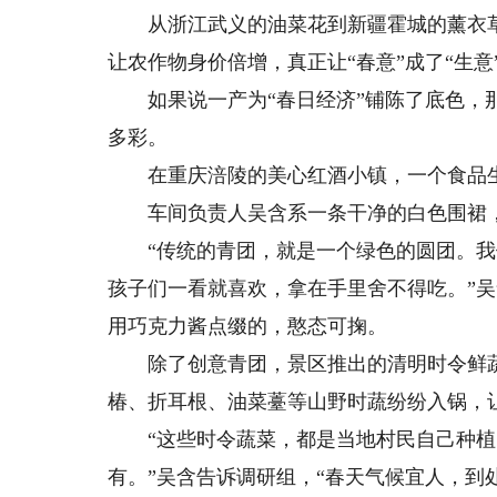
从浙江武义的油菜花到新疆霍城的薰衣草，
让农作物身价倍增，真正让“春意”成了“生意”
如果说一产为“春日经济”铺陈了底色，那
多彩。
在重庆涪陵的美心红酒小镇，一个食品生产
车间负责人吴含系一条干净的白色围裙，
“传统的青团，就是一个绿色的圆团。我
孩子们一看就喜欢，拿在手里舍不得吃。”
用巧克力酱点缀的，憨态可掬。
除了创意青团，景区推出的清明时令鲜蔬
椿、折耳根、油菜薹等山野时蔬纷纷入锅，
“这些时令蔬菜，都是当地村民自己种植
有。”吴含告诉调研组，“春天气候宜人，