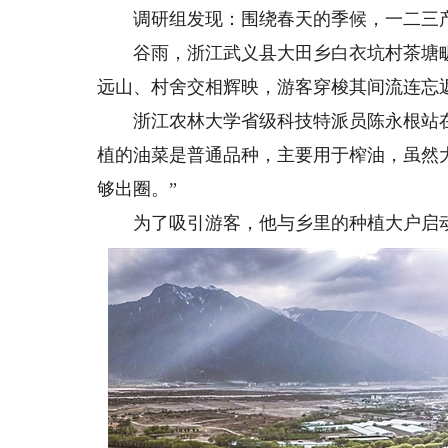
调研组发现：围绕春天的季候，一二三产
谷雨，浙江武义县大田乡白衣坑村茶塘畈
远山、村舍交相辉映，游客穿梭其间流连忘
浙江农林大学省级科技特派员陈永根站在
植的油菜是普通品种，主要用于榨油，虽然
够出圈。”
为了吸引游客，他与乡里的种植大户启动