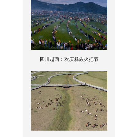
四川越西：欢庆彝族火把节