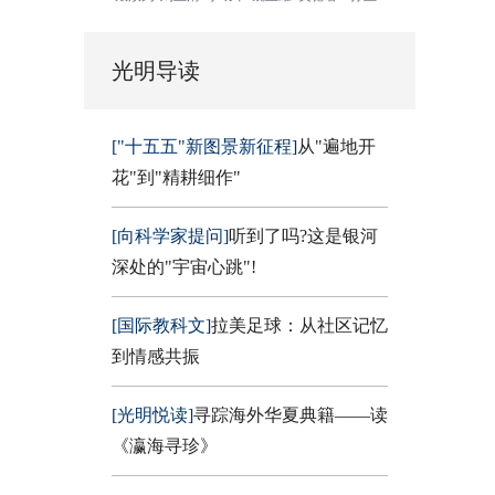
光明导读
["十五五"新图景新征程]
从"遍地开
花"到"精耕细作"
[向科学家提问]
听到了吗?这是银河
深处的"宇宙心跳"!
[国际教科文]
拉美足球：从社区记忆
到情感共振
[光明悦读]
寻踪海外华夏典籍——读
《瀛海寻珍》