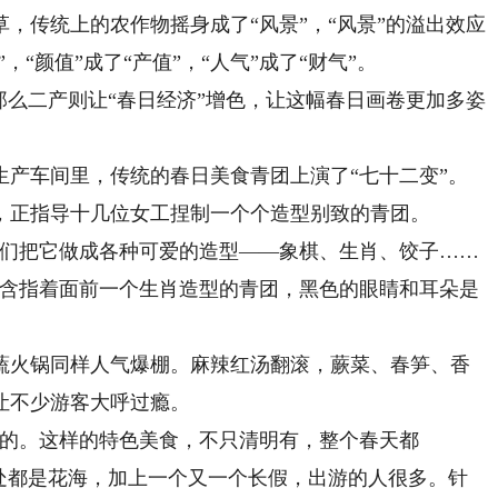
传统上的农作物摇身成了“风景”，“风景”的溢出效应
，“颜值”成了“产值”，“人气”成了“财气”。
么二产则让“春日经济”增色，让这幅春日画卷更加多姿
车间里，传统的春日美食青团上演了“七十二变”。
正指导十几位女工捏制一个个造型别致的青团。
们把它做成各种可爱的造型——象棋、生肖、饺子……
吴含指着面前一个生肖造型的青团，黑色的眼睛和耳朵是
火锅同样人气爆棚。麻辣红汤翻滚，蕨菜、春笋、香
让不少游客大呼过瘾。
的。这样的特色美食，不只清明有，整个春天都
到处都是花海，加上一个又一个长假，出游的人很多。针