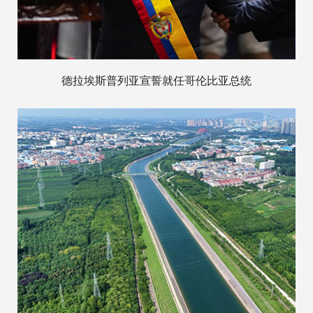
德拉埃斯普列亚宣誓就任哥伦比亚总统