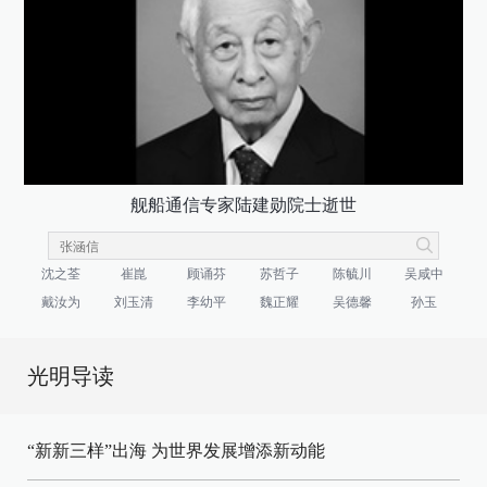
舰船通信专家陆建勋院士逝世
沈之荃
崔崑
顾诵芬
苏哲子
陈毓川
吴咸中
戴汝为
刘玉清
李幼平
魏正耀
吴德馨
孙玉
光明导读
“新新三样”出海 为世界发展增添新动能