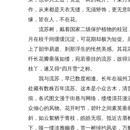
作，从来都是天衣无缝，无须矫饰，更无意
缘，皆在人，不在花。
流苏树，戴着国家二级保护植物的桂冠，
月在枝干间缓缓沉淀，可花期却极为短促。
上了韶华易逝、刹那浮生的怅然美感。其花
纤长花瓣垂落如缕，宛若垂挂的流苏，故得
枝丫，遂又得“四月雪”之称。
我与流苏，早已数度相逢。长年在福州工
处藏有数株百年流苏。这本是小众古木，清
痕，各式图文漫于街巷与网络，缕缕清芬漫
众倾心的风物。花开时节，碧叶之间素英垂
斜，如云絮栖于青枝，皓皓无瑕。抵近古厝
下，嗅一缕淡雅幽香，赏一树绰约风姿，万