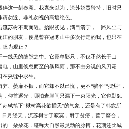
碎这一刻春意。我素来以为，流苏娇贵矜持，旧时只
非请勿近、非礼勿视的高墙绝色。
流苏树不期而遇。抬眼初见，满目清宁，一路风尘与
龙江的朋友，便是曾在冠豸山中多次行走的我，也只在
，叹为观止？
一线天的缝隙之中。它形单影只，不仅孑然长于山
雷电，山里倏忽而至的暴风雨，那不由分说的风刀霜
日在夹缝中求生。
、萎靡不振，而它却不以己忧，更不“躺平”“摆烂”，
萌，仰首逐光，哪怕岩崖间只漏下一束阳光，它也勤勉
了苏轼笔下“楸树高花欲插天”的气象，还是有了韩愈所
惊。日月经天，流苏树甘于寂寞，耐于贫瘠，善于磨合，
出的一朵朵花，堪称大自然最灵动的脉搏，花期还比城