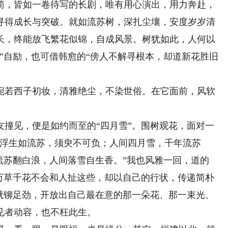
简，皆如一卷待写的长剧，唯有用心演出，用力奔赴，
寻得成长与突破。就如流苏树，深扎尘壤，安度岁岁清
长，终能放飞繁花似锦，自成风景。树犹如此，人何以
”自励，也可借韩愈的“傍人不解寻根本，却道新花胜旧
若西子初妆，清雅绝尘，不染世俗。在它面前，风软
见，便是如约而至的“四月雪”。围树观花，面对一
“浮生如流苏，须臾不可负；人间四月雪，千年流苏
流苏翻白浪，人间落雪自生香。”我也风雅一回，道的
”万草千花不会和人扯这些，却以自己的行状，传递简朴
，就铆足劲，开放出自己最在意的那一朵花、那一束光、
见者动容，也不枉此生。