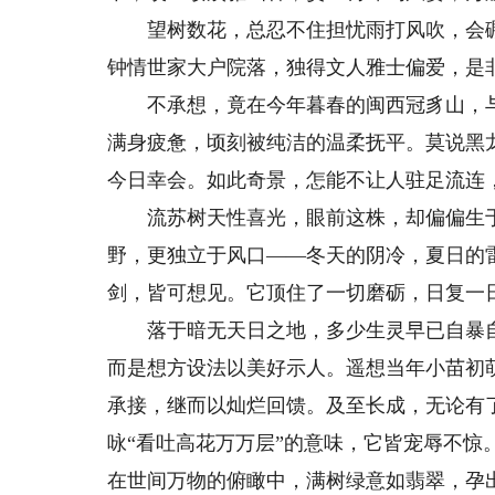
望树数花，总忍不住担忧雨打风吹，会碾
钟情世家大户院落，独得文人雅士偏爱，是
不承想，竟在今年暮春的闽西冠豸山，与
满身疲惫，顷刻被纯洁的温柔抚平。莫说黑
今日幸会。如此奇景，怎能不让人驻足流连
流苏树天性喜光，眼前这株，却偏偏生于
野，更独立于风口——冬天的阴冷，夏日的
剑，皆可想见。它顶住了一切磨砺，日复一
落于暗无天日之地，多少生灵早已自暴自弃
而是想方设法以美好示人。遥想当年小苗初
承接，继而以灿烂回馈。及至长成，无论有
咏“看吐高花万万层”的意味，它皆宠辱不
在世间万物的俯瞰中，满树绿意如翡翠，孕