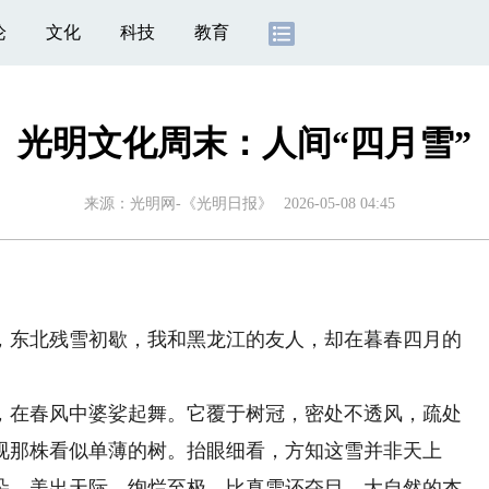
论
文化
科技
教育
光明文化周末：人间“四月雪”
来源：
光明网-《光明日报》
2026-05-08 04:45
东北残雪初歇，我和黑龙江的友人，却在暮春四月的
在春风中婆娑起舞。它覆于树冠，密处不透风，疏处
视那株看似单薄的树。抬眼细看，方知这雪并非天上
朵，美出天际，绚烂至极，比真雪还夺目。大自然的杰