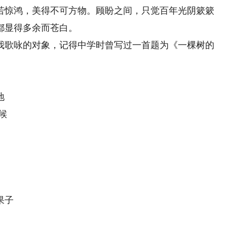
若惊鸿，美得不可方物。顾盼之间，只觉百年光阴簌簌
都显得多余而苍白。
歌咏的对象，记得中学时曾写过一首题为《一棵树的
地
候
果子