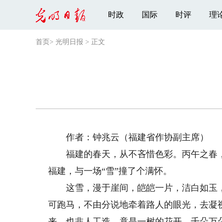
时政
国际
时评
理
首页
>
光明日报
>
正文
作者：钟兆云（福建省作协副主席）
福建的春天，从不吝惜色彩。丙午之春，
福建，与一场“雪”撞了个满怀。
这雪，漫于崖间，皑皑一片，洁白如玉，
可跑马，不由分说地牵着路人的眼光，去凝
来，也非人工造，竟是一树的花开。千朵万