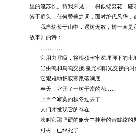
里的流苏长。待我来见，一树似锦繁花，翩
落于肩头，任何赞美之词，面对绝代风华，
我自幼长于山中，遇树无数，树一直是我
故事》的诗：
…………
它用力呼吸，将根须牢牢深埋脚下的土
当虫鸣和鸟鸣交接,星光和阳光交接的时
它艰难地把寂寞甩落涧底
春天，它开了一树干瘦的花……
上百个寂寞的秋冬过去了
人们才发现它的存在
欢叫它那坚硬的躯壳中挂着的带皱纹的
可树，已经死了