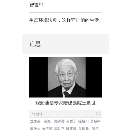
智哲思
生态环境法典，这样守护咱的生活
追思
舰船通信专家陆建勋院士逝世
沈之荃
崔崑
顾诵芬
苏哲子
陈毓川
吴咸中
戴汝为
刘玉清
李幼平
魏正耀
吴德馨
孙玉