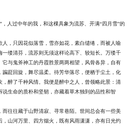
，人过中年的我，和这棵具象为流苏、开满“四月雪”的
人，只因花似落雪，雪亦如花，素白缱绻，而被人喻
梅一缕清芬，流苏则无须这样论高下、较短长。万缕千
。它与鬼斧神工的丹霞胜景两两相望，风骨各异，自有
，蹁跹回旋，舞尽温柔。待芳华落尽，便栖于尘土，化
欢，醉了千种风情。我便是醉中之人，曾领略此景：清
诉说生命的质朴和坚韧，亦藏着草木独到的品性和智
而往往藏于山野清寂、寻常巷陌。世间总会有一些美
后，山河万里、四方烟火，既有风雨潇潇，亦有日光灼