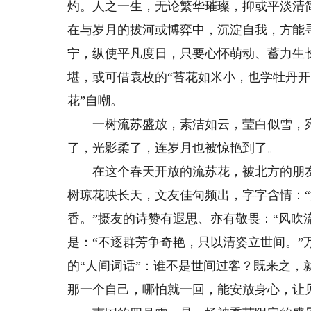
灼。人之一生，无论繁华璀璨，抑或平淡清
在与岁月的拔河或博弈中，沉淀自我，方能
宁，纵使平凡度日，只要心怀萌动、蓄力生
堪，或可借袁枚的“苔花如米小，也学牡丹开
花”自嘲。
一树流苏盛放，素洁如云，莹白似雪，宛
了，光影柔了，连岁月也被惊艳到了。
在这个春天开放的流苏花，被北方的朋友撞
树琼花映长天，文友佳句频出，字字含情：
香。”摄友的诗赞有遐思、亦有敬畏：“风吹
是：“不逐群芳争奇艳，只以清姿立世间。
的“人间词话”：谁不是世间过客？既来之
那一个自己，哪怕就一回，能安放身心，让