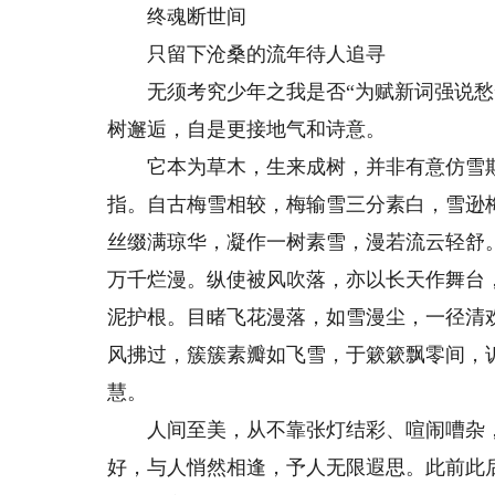
终魂断世间
只留下沧桑的流年待人追寻
无须考究少年之我是否“为赋新词强说愁”
树邂逅，自是更接地气和诗意。
它本为草木，生来成树，并非有意仿雪欺
指。自古梅雪相较，梅输雪三分素白，雪逊
丝缀满琼华，凝作一树素雪，漫若流云轻舒
万千烂漫。纵使被风吹落，亦以长天作舞台
泥护根。目睹飞花漫落，如雪漫尘，一径清
风拂过，簇簇素瓣如飞雪，于簌簌飘零间，
慧。
人间至美，从不靠张灯结彩、喧闹嘈杂，
好，与人悄然相逢，予人无限遐思。此前此