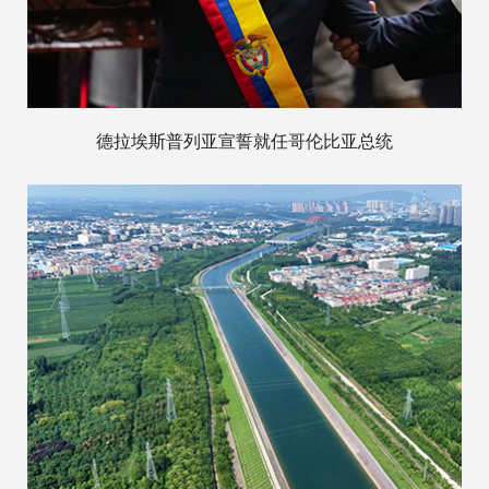
德拉埃斯普列亚宣誓就任哥伦比亚总统