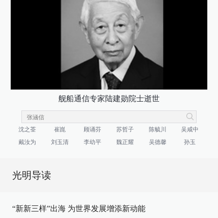
舰船通信专家陆建勋院士逝世
沈之荃
崔崑
顾诵芬
苏哲子
陈毓川
吴咸中
戴汝为
刘玉清
李幼平
魏正耀
吴德馨
孙玉
光明导读
“新新三样”出海 为世界发展增添新动能