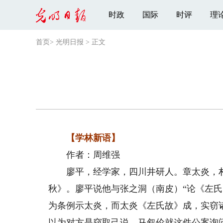
时政
国际
时评
理
首页
>
光明日报
>
正文
【学林新语】
作者：周维强
廖平，经学家，四川井研人。章太炎，朴
秋》。廖平说他与张之洞（南皮）“论《左
为条例示太炎，而太炎《左氏故》成，实窃诸
以为对方是窃取己说。马叙伦就这件公案询