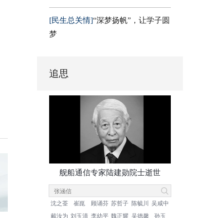
[民生总关情]
“深梦扬帆”，让学子圆
梦
追思
舰船通信专家陆建勋院士逝世
沈之荃
崔崑
顾诵芬
苏哲子
陈毓川
吴咸中
戴汝为
刘玉清
李幼平
魏正耀
吴德馨
孙玉