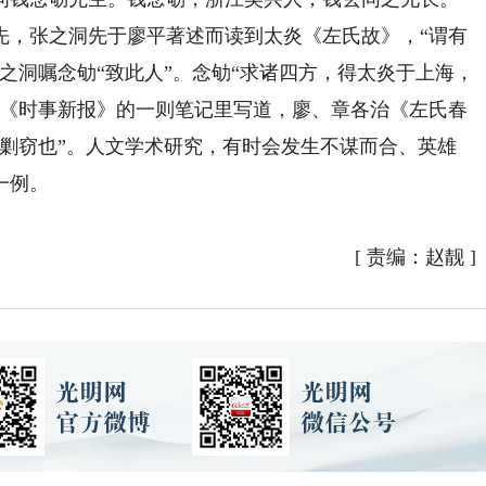
先，张之洞先于廖平著述而读到太炎《左氏故》，“谓有
之洞嘱念劬“致此人”。念劬“求诸四方，得太炎于上海，
于《时事新报》的一则笔记里写道，廖、章各治《左氏春
相剿窃也”。人文学术研究，有时会发生不谋而合、英雄
一例。
[
责编：赵靓
]