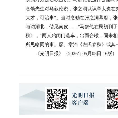
念劬先生对马叙伦说，张之洞认识章太炎在
大才，可治事”。当时念劬在张之洞幕府，张
与访湖北，偕见南皮……”马叙伦在民初刊
秋》，“两人殆闭门造车，出而合辙，固未
所见略同的事。廖、章治《左氏春秋》或其
《光明日报》（2026年05月08日 16版）