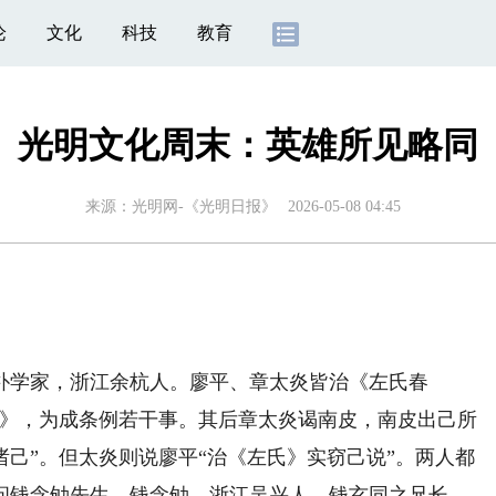
论
文化
科技
教育
光明文化周末：英雄所见略同
来源：
光明网-《光明日报》
2026-05-08 04:45
学家，浙江余杭人。廖平、章太炎皆治《左氏春
氏》，为成条例若干事。其后章太炎谒南皮，南皮出己所
己”。但太炎则说廖平“治《左氏》实窃己说”。两人都
问钱念劬先生。钱念劬，浙江吴兴人，钱玄同之兄长。