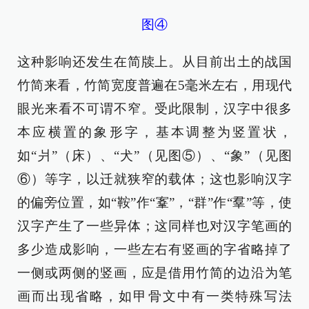
图④
这种影响还发生在简牍上。从目前出土的战国
竹简来看，竹简宽度普遍在5毫米左右，用现代
眼光来看不可谓不窄。受此限制，汉字中很多
本应横置的象形字，基本调整为竖置状，
如“爿”（床）、“犬”（见图⑤）、“象”（见图
⑥）等字，以迁就狭窄的载体；这也影响汉字
的偏旁位置，如“鞍”作“鞌”，“群”作“羣”等，使
汉字产生了一些异体；这同样也对汉字笔画的
多少造成影响，一些左右有竖画的字省略掉了
一侧或两侧的竖画，应是借用竹简的边沿为笔
画而出现省略，如甲骨文中有一类特殊写法