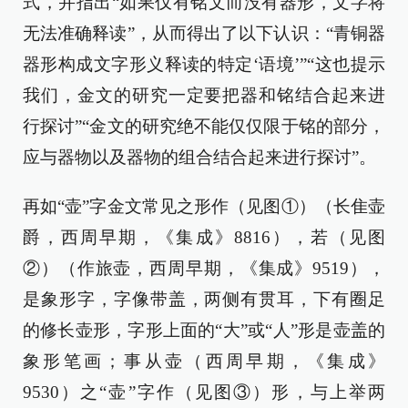
式，并指出“如果仅有铭文而没有器形，文字将
无法准确释读”，从而得出了以下认识：“青铜器
器形构成文字形义释读的特定‘语境’”“这也提示
我们，金文的研究一定要把器和铭结合起来进
行探讨”“金文的研究绝不能仅仅限于铭的部分，
应与器物以及器物的组合结合起来进行探讨”。
再如“壶”字金文常见之形作（见图①）（长隹壶
爵，西周早期，《集成》8816），若（见图
②）（作旅壶，西周早期，《集成》9519），
是象形字，字像带盖，两侧有贯耳，下有圈足
的修长壶形，字形上面的“大”或“人”形是壶盖的
象形笔画；事从壶（西周早期，《集成》
9530）之“壶”字作（见图③）形，与上举两