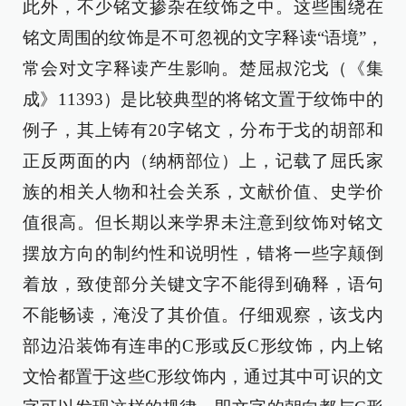
此外，不少铭文掺杂在纹饰之中。这些围绕在
铭文周围的纹饰是不可忽视的文字释读“语境”，
常会对文字释读产生影响。楚屈叔沱戈（《集
成》11393）是比较典型的将铭文置于纹饰中的
例子，其上铸有20字铭文，分布于戈的胡部和
正反两面的内（纳柄部位）上，记载了屈氏家
族的相关人物和社会关系，文献价值、史学价
值很高。但长期以来学界未注意到纹饰对铭文
摆放方向的制约性和说明性，错将一些字颠倒
着放，致使部分关键文字不能得到确释，语句
不能畅读，淹没了其价值。仔细观察，该戈内
部边沿装饰有连串的C形或反C形纹饰，内上铭
文恰都置于这些C形纹饰内，通过其中可识的文