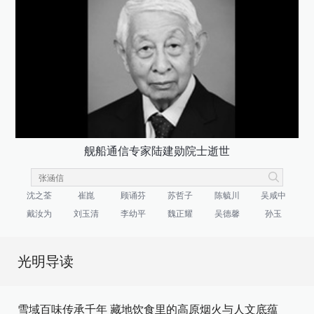
舰船通信专家陆建勋院士逝世
沈之荃
崔崑
顾诵芬
苏哲子
陈毓川
吴咸中
戴汝为
刘玉清
李幼平
魏正耀
吴德馨
孙玉
光明导读
雪域百味传承千年 藏地饮食里的高原烟火与人文底蕴