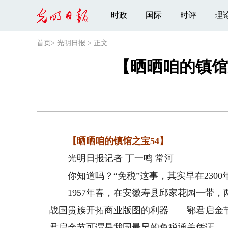
时政
国际
时评
理
首页
>
光明日报
>
正文
【晒晒咱的镇馆
【晒晒咱的镇馆之宝54】
光明日报记者 丁一鸣 常河
你知道吗？“免税”这事，其实早在2300
1957年春，在安徽寿县邱家花园一带，
战国贵族开拓商业版图的利器——鄂君启金
君启金节可谓是我国最早的免税通关凭证。