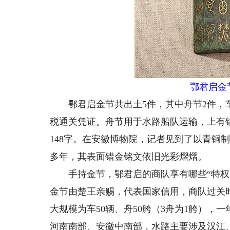
鄂君启金
鄂君启金节共出土5件，其中舟节2件，车
税通关凭证。舟节用于水路船队运输，上有错
148字。在安徽博物院，记者见到了以青铜制
多年，其表面错金铭文依旧光彩熠熠。
手持金节，鄂君启的商队享有哪些“特权”
金节由楚王亲赐，代表国家信用，商队过关
大规模为车50辆、舟50舿（3舟为1舿）
河南南部、安徽中南部，水路主要涉及汉江