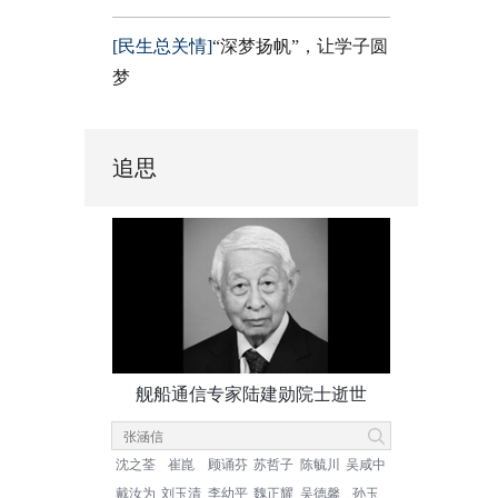
[民生总关情]
“深梦扬帆”，让学子圆
梦
追思
舰船通信专家陆建勋院士逝世
沈之荃
崔崑
顾诵芬
苏哲子
陈毓川
吴咸中
戴汝为
刘玉清
李幼平
魏正耀
吴德馨
孙玉