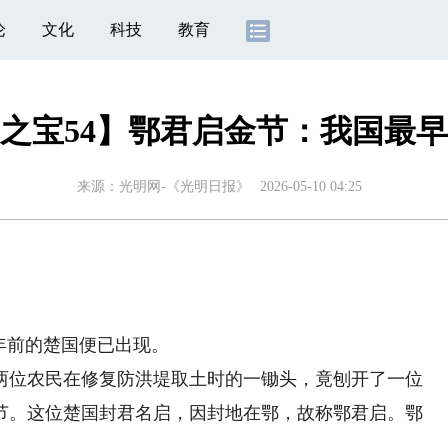
论
文化
科技
教育
之宝54】鄂君启金节：我国最早
来源：
光明网-《光明日报》
2026-05-10 04:25
年前的楚国便已出现。
两位农民在修复防洪堤取土时的一锄头，竟刨开了一位
节。这位楚国封君名启，因封地在鄂，故称鄂君启。鄂