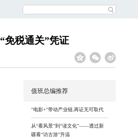
“免税通关”凭证
值班总编推荐
"电影+"带动产业链,再证无可取代
从“看风景”到“读文化”——透过新
疆看“访古游”升温