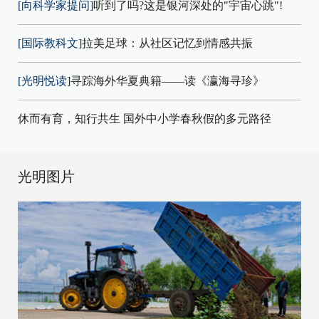
[向科学家提问]
听到了吗?这是银河深处的"宇宙心跳"!
[国际教科文]
拉美足球：从社区记忆到情感共振
[光明悦读]
寻踪海外华夏典籍——读《瀛海寻珍》
休而有育，知行共生 国外中小学春秋假的多元路径
光明图片