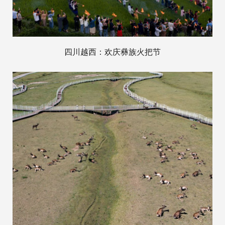
四川越西：欢庆彝族火把节