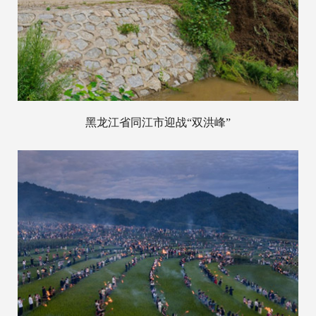
黑龙江省同江市迎战“双洪峰”