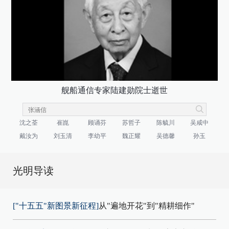
舰船通信专家陆建勋院士逝世
沈之荃
崔崑
顾诵芬
苏哲子
陈毓川
吴咸中
戴汝为
刘玉清
李幼平
魏正耀
吴德馨
孙玉
光明导读
["十五五"新图景新征程]
从"遍地开花"到"精耕细作"