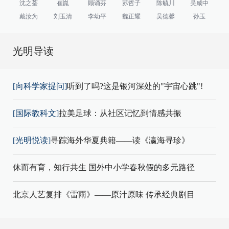
沈之荃
崔崑
顾诵芬
苏哲子
陈毓川
吴咸中
戴汝为
刘玉清
李幼平
魏正耀
吴德馨
孙玉
光明导读
[向科学家提问]
听到了吗?这是银河深处的"宇宙心跳"!
[国际教科文]
拉美足球：从社区记忆到情感共振
[光明悦读]
寻踪海外华夏典籍——读《瀛海寻珍》
休而有育，知行共生 国外中小学春秋假的多元路径
北京人艺复排《雷雨》——原汁原味 传承经典剧目