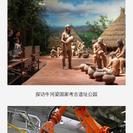
探访牛河梁国家考古遗址公园