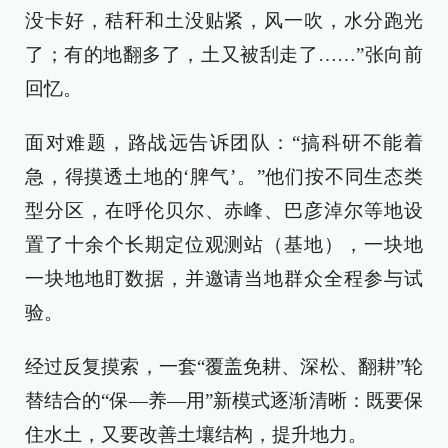
没卡好，秸秆和土没贴紧，风一吹，水分跑光
了；有的地翻多了，土又被刮走了……”张向前
回忆。
面对难题，路战远告诉团队：“搞科研不能着
急，得摸透土地的‘脾气’。”他们按不同生态类
型分区，在呼伦贝尔、赤峰、巴彦淖尔等地设
置了十余个长期定位观测站（基地），一块地
一块地地盯数据，并邀请当地群众全程参与试
验。
经过反复摸索，一套“覆盖免耕、深松、翻耕”轮
替结合的“保—养—用”新模式逐渐清晰：既要保
住水土，又要改善土壤结构，提升地力。