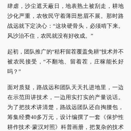
肆虐，沙尘遮天蔽日，地表熟土被刮走，耕地
沙化严重，农牧民守着薄田愁眉不展。那时路
战远就下定决心：“这块硬骨头，必须啃下来。
风沙治不住，农民就没有好收成。”
起初，团队推广的“秸秆留茬覆盖免耕”技术并不
被农民接受，“不翻地、留着茬，庄稼能长好
吗？”
面对质疑，路战远和团队天天扎进地里，一边
在示范田讲技术，一边用实打实的产量说话。
为了把技术讲清楚，路战远团队还自掏腰包，
筹集经费40多万元，设计编撰了一套《保护性
耕作技术·蒙汉对照》科普画册，把复杂的技术