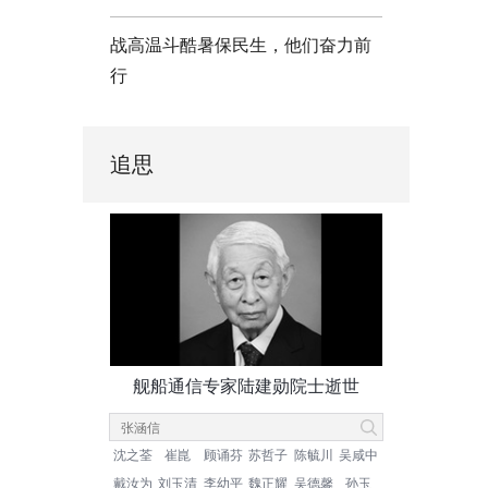
战高温斗酷暑保民生，他们奋力前
行
追思
舰船通信专家陆建勋院士逝世
沈之荃
崔崑
顾诵芬
苏哲子
陈毓川
吴咸中
戴汝为
刘玉清
李幼平
魏正耀
吴德馨
孙玉