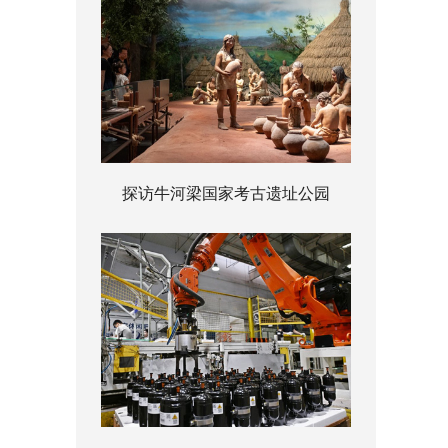
探访牛河梁国家考古遗址公园