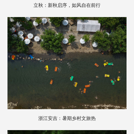
立秋：新秋启序，如风自在前行
浙江安吉：暑期乡村文旅热