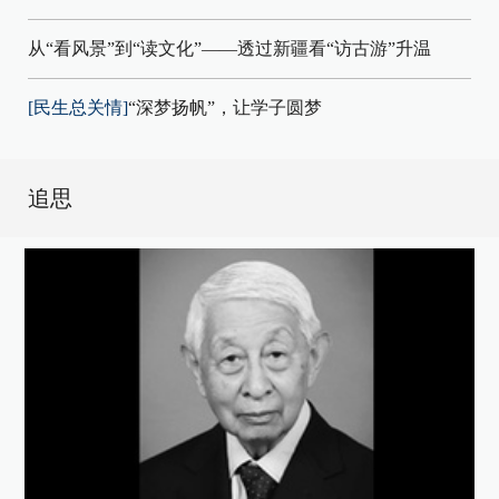
从“看风景”到“读文化”——透过新疆看“访古游”升温
[民生总关情]
“深梦扬帆”，让学子圆梦
追思