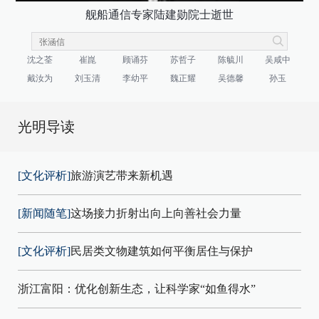
舰船通信专家陆建勋院士逝世
沈之荃
崔崑
顾诵芬
苏哲子
陈毓川
吴咸中
戴汝为
刘玉清
李幼平
魏正耀
吴德馨
孙玉
光明导读
[文化评析]
旅游演艺带来新机遇
[新闻随笔]
这场接力折射出向上向善社会力量
[文化评析]
民居类文物建筑如何平衡居住与保护
浙江富阳：优化创新生态，让科学家“如鱼得水”