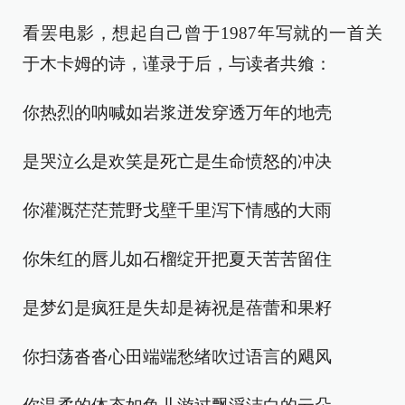
看罢电影，想起自己曾于1987年写就的一首关
于木卡姆的诗，谨录于后，与读者共飨：
你热烈的呐喊如岩浆迸发穿透万年的地壳
是哭泣么是欢笑是死亡是生命愤怒的冲决
你灌溉茫茫荒野戈壁千里泻下情感的大雨
你朱红的唇儿如石榴绽开把夏天苦苦留住
是梦幻是疯狂是失却是祷祝是蓓蕾和果籽
你扫荡沓沓心田端端愁绪吹过语言的飓风