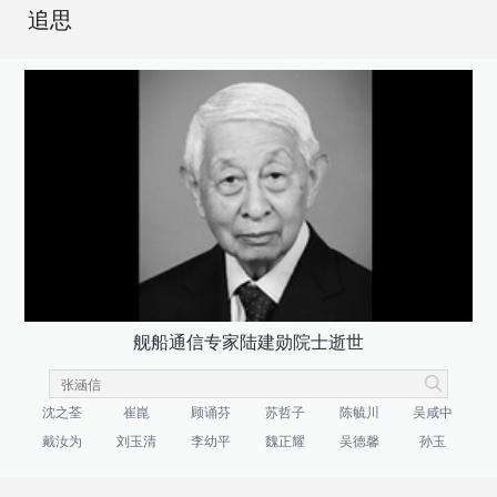
追思
舰船通信专家陆建勋院士逝世
沈之荃
崔崑
顾诵芬
苏哲子
陈毓川
吴咸中
戴汝为
刘玉清
李幼平
魏正耀
吴德馨
孙玉