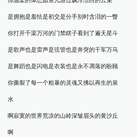
你温柔的体态如鱼儿游过飘浮洁白的云朵
是拥抱是羞怯是初交是分手别时含泪的一瞥
你打开千渠万河的门禁瞎子看到了遍天星斗
是歌声也是雷声是弦管也是奔突的千军万马
是舞蹈也是闪电是衣装也是永不凋落的盼顾
你撕裂了每一个粗暴的灵魂又拂以再生的泉
水
啊寂寞的世界荒凉的山岭深皱眉头的黄沙丘
啊