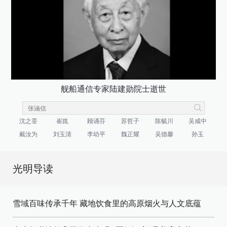
舰船通信专家陆建勋院士逝世
沈之荃
崔崑
顾诵芬
苏哲子
陈毓川
吴咸中
戴汝为
刘玉清
李幼平
魏正耀
吴德馨
孙玉
光明导读
雪域百味传承千年 藏地饮食里的高原烟火与人文底蕴