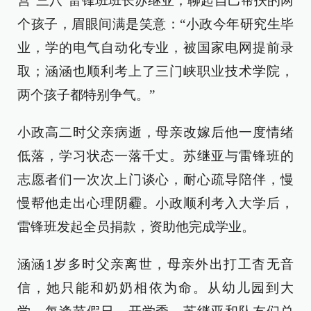
营“三八”雷锋班班长苏继亚，聊起自己帮扶的两
个孩子，眉眼间满是笑意：“小政今年研究生毕
业，学的电气自动化专业，被国家电网提前录
取；涵涵也顺利考上了三门峡职业技术学院，
两个孩子都特别争气。”
小政高二时父亲病逝，母亲改嫁后他一度情绪
低落，学习状态一落千丈。苏继亚与雷锋班的
志愿者们一次次上门谈心，耐心疏导陪伴，慢
慢帮他走出心理阴霾。小政顺利考入大学后，
雷锋班发起全员捐款，资助他完成学业。
涵涵1岁多时父亲离世，母亲外出打工杳无音
信，她只能和奶奶相依为命。从幼儿园到大