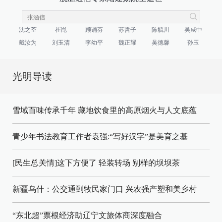
沈之荃
崔崑
顾诵芬
苏哲子
陈毓川
吴咸中
戴汝为
刘玉清
李幼平
魏正耀
吴德馨
孙玉
光明导读
雪域百味传承千年 藏地饮食里的高原烟火与人文底蕴
青少年书法教育工作者袁强:“写好汉字”是美育之基
[民生总关情]这下方便了
轻装转场
别样的坝坝茶
新疆乌什：公交通到牧民家门口
兴农强产塑和美乡村
“东北超”票根经济助辽宁文旅体商深度融合