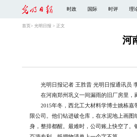
时政
国际
时评
理
首页
>
光明日报
>
正文
河
光明日报记者 王胜昔 光明日报通讯员 李
在河南郑州巩义一间漏雨的旧厂房里，藏着
2015年冬，西北工大材料学博士姚栋嘉
限公司。他们钻进破仓库，在水泥地上画图
身，整排都醒。最难时，公司账上快空了。
百项专利，抵押物清单上一个字不算。