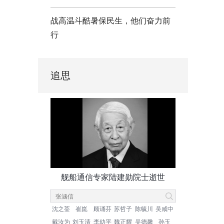
战高温斗酷暑保民生，他们奋力前
行
追思
舰船通信专家陆建勋院士逝世
沈之荃
崔崑
顾诵芬
苏哲子
陈毓川
吴咸中
戴汝为
刘玉清
李幼平
魏正耀
吴德馨
孙玉