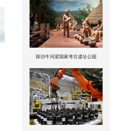
探访牛河梁国家考古遗址公园