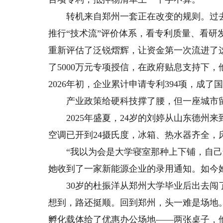
转机来自郑州一套正在改变的规则。过去银
推行“技术流”评价体系，看专利质量、看
重新评估了泛锐熠辉，让资金第一次流进了这
了5000万元专项授信，在政府贴息支持下
2026年初，企业累计申请专利394项，成了
产业政策给硬科技撑了腰，但一座城市留住
2025年盛夏，24岁的刘婷从山东德州
空调已开到24摄氏度，冰箱、热水器齐全，
“我以为会是大学寝室那种上下铺，自己连
她收到了一家新能源企业的录用通知。如今她
30岁的杜振洋从郑州大学毕业后出去闯了
想到，路还挺顺。回到郑州，头一难是场地
孵化载体给了优惠办公场地——两张桌子，