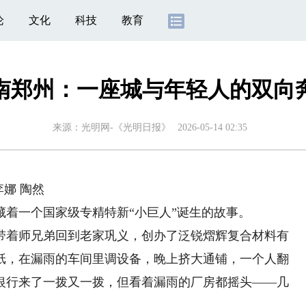
论
文化
科技
教育
南郑州：一座城与年轻人的双向
来源：
光明网-《光明日报》
2026-05-14 02:35
娜 陶然
一个国家级专精特新“小巨人”诞生的故事。
带着师兄弟回到老家巩义，创办了泛锐熠辉复合材料有
纸，在漏雨的车间里调设备，晚上挤大通铺，一个人翻
银行来了一拨又一拨，但看着漏雨的厂房都摇头——几