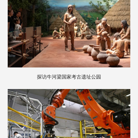
探访牛河梁国家考古遗址公园