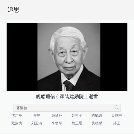
追思
舰船通信专家陆建勋院士逝世
沈之荃
崔崑
顾诵芬
苏哲子
陈毓川
吴咸中
戴汝为
刘玉清
李幼平
魏正耀
吴德馨
孙玉