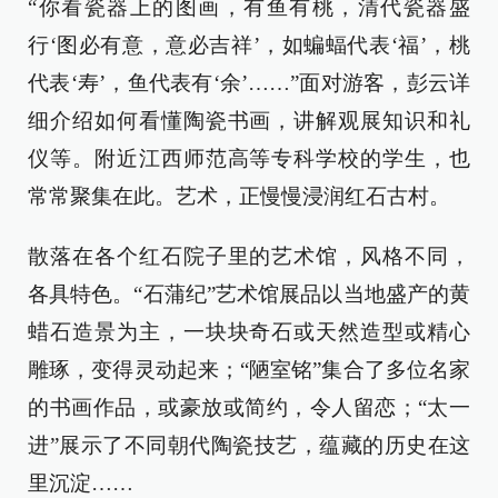
“你看瓷器上的图画，有鱼有桃，清代瓷器盛
行‘图必有意，意必吉祥’，如蝙蝠代表‘福’，桃
代表‘寿’，鱼代表有‘余’……”面对游客，彭云详
细介绍如何看懂陶瓷书画，讲解观展知识和礼
仪等。附近江西师范高等专科学校的学生，也
常常聚集在此。艺术，正慢慢浸润红石古村。
散落在各个红石院子里的艺术馆，风格不同，
各具特色。“石蒲纪”艺术馆展品以当地盛产的黄
蜡石造景为主，一块块奇石或天然造型或精心
雕琢，变得灵动起来；“陋室铭”集合了多位名家
的书画作品，或豪放或简约，令人留恋；“太一
进”展示了不同朝代陶瓷技艺，蕴藏的历史在这
里沉淀……