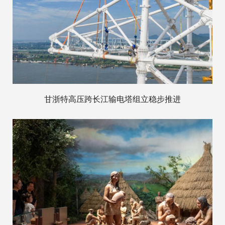
甘浙特高压跨长江输电塔组立稳步推进