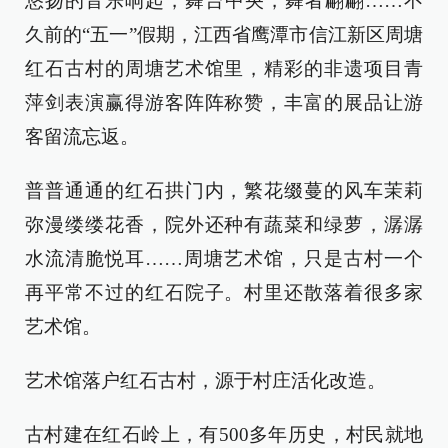
悠扬的音乐响起，舞台中央，舞者翩翩……不
久前的“五一”假期，江西省鹰潭市信江新区周塘
红石古村的周塘艺术馆里，精彩的非遗项目青
萍剑表演赢得游客阵阵称赞，丰富的展品让游
客留流忘返。
普普通通的红石拱门内，繁花缀蔓的风车茉莉
弥漫缕缕花香，院外还种有蔬菜和绿萝，潺潺
水流清脆悦耳……周塘艺术馆，只是古村一个
再平常不过的红石院子。村里还散落着很多家
艺术馆。
艺术馆落户红石古村，源于村庄活化改造。
古村建在红石岭上，有500多年历史，村民就地