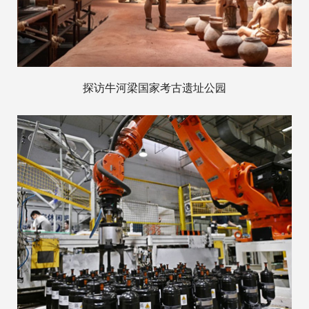
探访牛河梁国家考古遗址公园