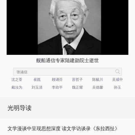
舰船通信专家陆建勋院士逝世
沈之荃
崔崑
顾诵芬
苏哲子
陈毓川
吴咸中
戴汝为
刘玉清
李幼平
魏正耀
吴德馨
孙玉
光明导读
文学漫谈中呈现思想深度 读文学访谈录《东拉西扯》