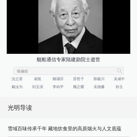
舰船通信专家陆建勋院士逝世
沈之荃
崔崑
顾诵芬
苏哲子
陈毓川
吴咸中
戴汝为
刘玉清
李幼平
魏正耀
吴德馨
孙玉
光明导读
雪域百味传承千年 藏地饮食里的高原烟火与人文底蕴