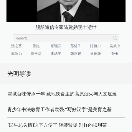
舰船通信专家陆建勋院士逝世
沈之荃
崔崑
顾诵芬
苏哲子
陈毓川
吴咸中
戴汝为
刘玉清
李幼平
魏正耀
吴德馨
孙玉
光明导读
雪域百味传承千年 藏地饮食里的高原烟火与人文底蕴
青少年书法教育工作者袁强:“写好汉字”是美育之基
[民生总关情]这下方便了
轻装转场
别样的坝坝茶