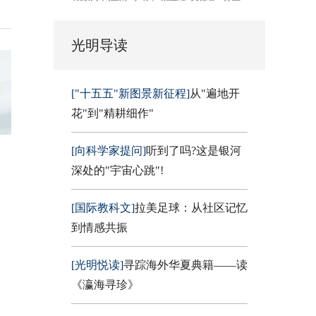
光明导读
["十五五"新图景新征程]
从"遍地开
花"到"精耕细作"
[向科学家提问]
听到了吗?这是银河
深处的"宇宙心跳"!
[国际教科文]
拉美足球：从社区记忆
到情感共振
[光明悦读]
寻踪海外华夏典籍——读
《瀛海寻珍》