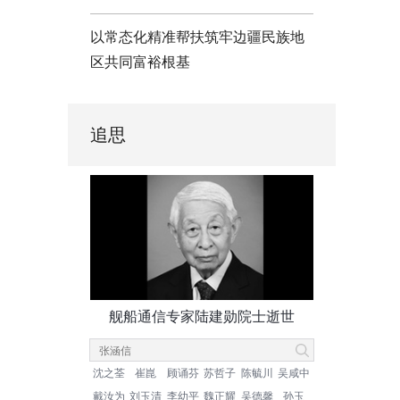
以常态化精准帮扶筑牢边疆民族地
区共同富裕根基
追思
舰船通信专家陆建勋院士逝世
沈之荃
崔崑
顾诵芬
苏哲子
陈毓川
吴咸中
戴汝为
刘玉清
李幼平
魏正耀
吴德馨
孙玉