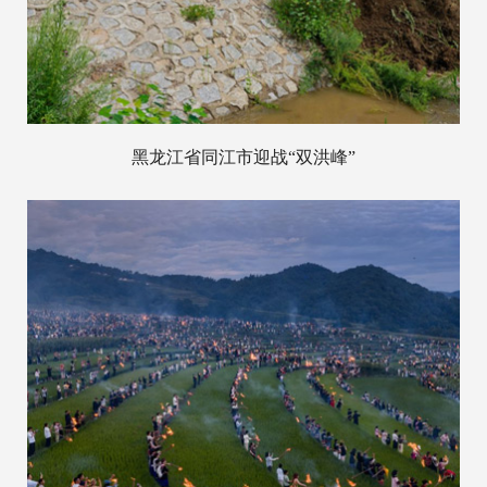
黑龙江省同江市迎战“双洪峰”