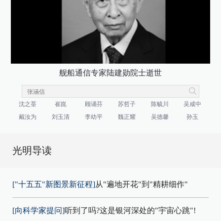
舰船通信专家陆建勋院士逝世
沈之荃
崔崑
顾诵芬
苏哲子
陈毓川
吴咸中
戴汝为
刘玉清
李幼平
魏正耀
吴德馨
孙玉
光明导读
["十五五"新图景新征程]
从"遍地开花"到"精耕细作"
[向科学家提问]
听到了吗?这是银河深处的"宇宙心跳"!