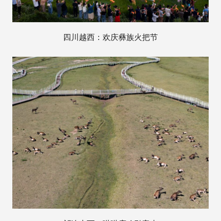
四川越西：欢庆彝族火把节