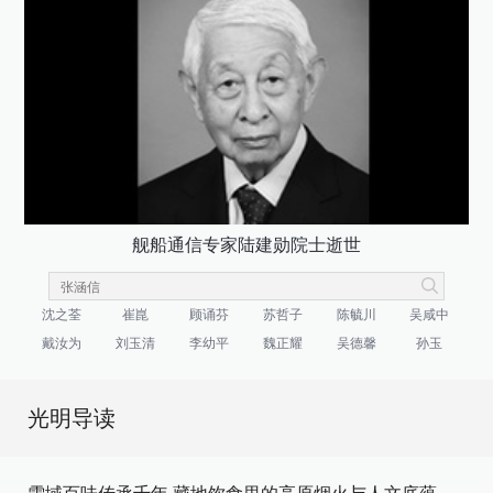
舰船通信专家陆建勋院士逝世
沈之荃
崔崑
顾诵芬
苏哲子
陈毓川
吴咸中
戴汝为
刘玉清
李幼平
魏正耀
吴德馨
孙玉
光明导读