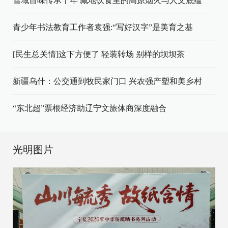
雪域百味传承千年 藏地饮食里的高原烟火与人文底蕴
青少年书法教育工作者袁强:“写好汉字”是美育之基
[民生总关情]这下方便了
轻装转场
别样的坝坝茶
新疆乌什：公交通到牧民家门口
兴农强产塑和美乡村
“东北超”票根经济助辽宁文旅体商深度融合
光明图片