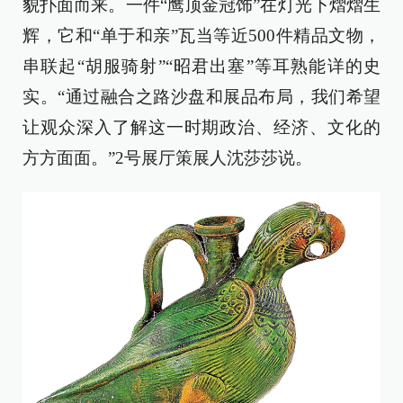
貌扑面而来。一件“鹰顶金冠饰”在灯光下熠熠生
辉，它和“单于和亲”瓦当等近500件精品文物，
串联起“胡服骑射”“昭君出塞”等耳熟能详的史
实。“通过融合之路沙盘和展品布局，我们希望
让观众深入了解这一时期政治、经济、文化的
方方面面。”2号展厅策展人沈莎莎说。