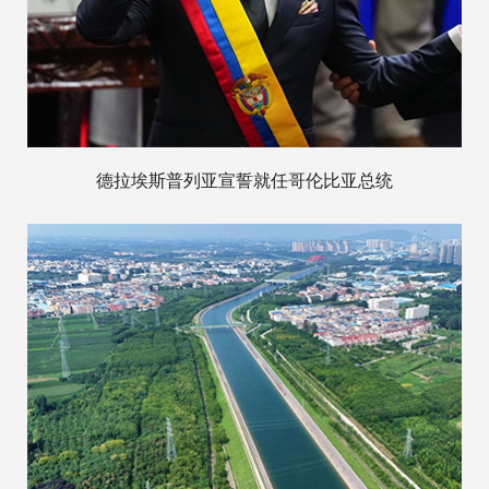
德拉埃斯普列亚宣誓就任哥伦比亚总统