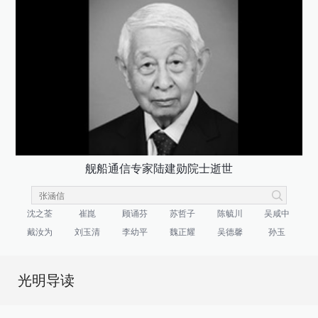
舰船通信专家陆建勋院士逝世
沈之荃
崔崑
顾诵芬
苏哲子
陈毓川
吴咸中
戴汝为
刘玉清
李幼平
魏正耀
吴德馨
孙玉
光明导读