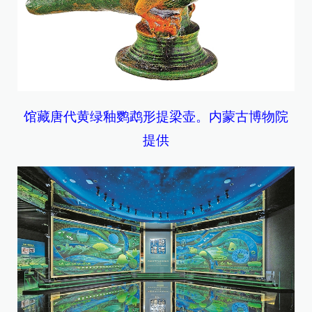
馆藏唐代黄绿釉鹦鹉形提梁壶。内蒙古博物院
提供