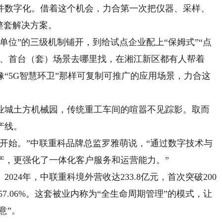
并数字化。借着这个机会，力合第一次把仪器、采样、
整套解决方案。
位”的三级机制铺开，到给试点企业配上“保姆式”“点
报、首台（套）场景去哪里找，在湘江新区都有人帮着
像“5G智慧环卫”那样可复制可推广的应用场景，力合这
城土方机械园，传统重工车间的喧嚣不见踪影。取而
产线。
始。”中联重科品牌总监罗雅萌说，“通过数字技术与
产，更强化了一体化客户服务和运营能力。”
4年，中联重科境外营收达233.8亿元，首次突破200
57.06%。这套被业内称为“全生命周期管理”的模式，让
意”。