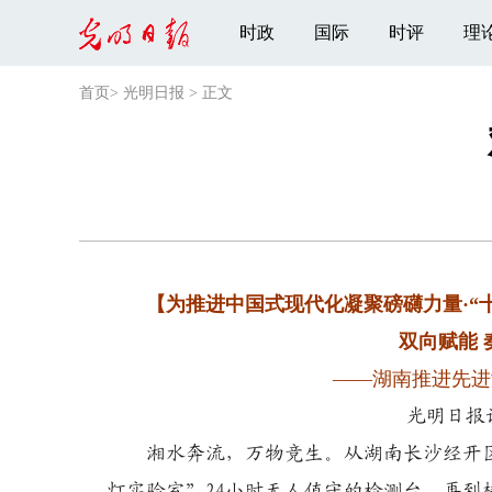
时政
国际
时评
理
首页
>
光明日报
>
正文
【为推进中国式现代化凝聚磅礴力量·“十
双向赋能 
——湖南推进先进
光明日报记者
湘水奔流，万物竞生。从湖南长沙经开
灯实验室”24小时无人值守的检测台，再