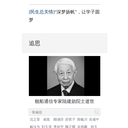
[民生总关情]
“深梦扬帆”，让学子圆
梦
追思
舰船通信专家陆建勋院士逝世
沈之荃
崔崑
顾诵芬
苏哲子
陈毓川
吴咸中
戴汝为
刘玉清
李幼平
魏正耀
吴德馨
孙玉