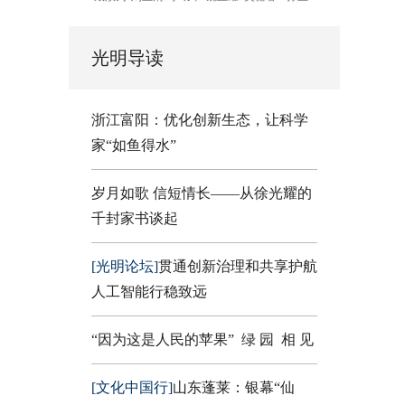
光明导读
浙江富阳：优化创新生态，让科学
家“如鱼得水”
岁月如歌 信短情长——从徐光耀的
千封家书谈起
[光明论坛]
贯通创新治理和共享护航
人工智能行稳致远
“因为这是人民的苹果”
绿 园
相 见
[文化中国行]
山东蓬莱：银幕“仙