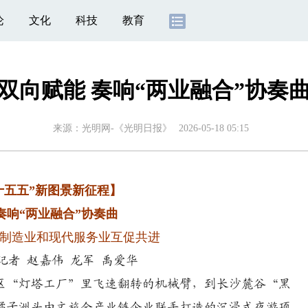
论
文化
科技
教育
双向赋能 奏响“两业融合”协奏
来源：
光明网-《光明日报》
2026-05-18 05:15
五五”新图景新征程】
奏响“两业融合”协奏曲
制造业和现代服务业互促共进
 赵嘉伟 龙军 禹爱华
区“灯塔工厂”里飞速翻转的机械臂，到长沙麓谷“黑
到橘子洲头由文旅全产业链企业联手打造的沉浸式夜游项