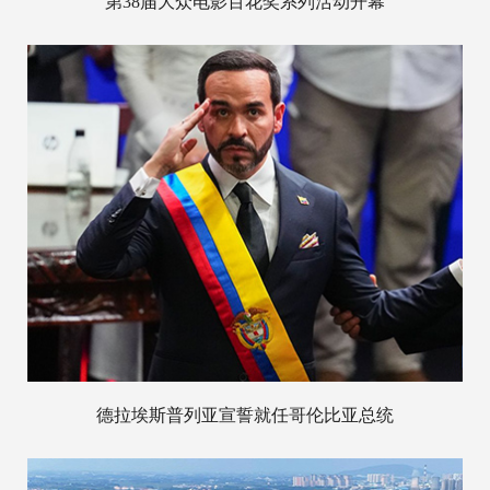
第38届大众电影百花奖系列活动开幕
德拉埃斯普列亚宣誓就任哥伦比亚总统