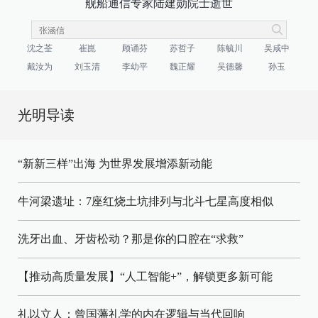
舰船通信专家陆建勋院士逝世
沈之荃
崔崑
顾诵芬
苏哲子
陈毓川
吴咸中
戴汝为
刘玉清
李幼平
魏正耀
吴德馨
孙玉
光明导读
“新新三样”出海 为世界发展增添新动能
牛河梁遗址：7座红烧土坑排列与北斗七星高度相似
洗牙出血、牙齿松动？那是你的口腔在“求救”
【推动高质量发展】“人工智能+”，解锁更多新可能
礼以立人：曾国藩礼学的内在逻辑与当代回响