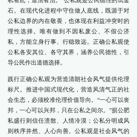
私者乱，道法者治。”公私观是公民德性的试金
石。在现代化进程中守住做人底线，既源于对
公私边界的内在敬畏，也体现在利益冲突时的
理性选择。唯有做到不因私废公、不假公济
私，方能立身行事、行稳致远。正确公私观使
公私各安其位、各守其界，涵养公民德性，引
导公民作出道德选择。
践行正确公私观为营造清朗社会风气提供伦理
标尺。推进中国式现代化，营造风清气正的社
会生态，必须校准伦理价值导向。“一心可以丧
邦，一心可以兴邦，只在公私之间尔。”损公肥
私盛行则信任溃散、人情冷漠；公私分明成风
则秩序井然、人心向善。公私观是社会风气的