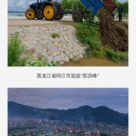
黑龙江省同江市迎战“双洪峰”