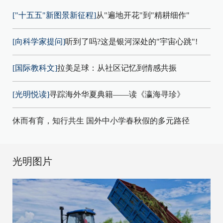
["十五五"新图景新征程]
从"遍地开花"到"精耕细作"
[向科学家提问]
听到了吗?这是银河深处的"宇宙心跳"!
[国际教科文]
拉美足球：从社区记忆到情感共振
[光明悦读]
寻踪海外华夏典籍——读《瀛海寻珍》
休而有育，知行共生 国外中小学春秋假的多元路径
光明图片