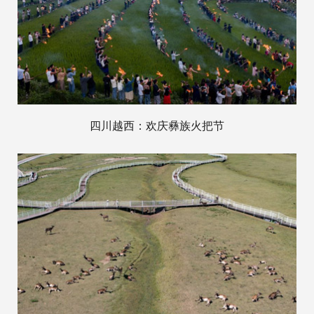
四川越西：欢庆彝族火把节