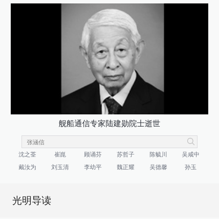
舰船通信专家陆建勋院士逝世
沈之荃
崔崑
顾诵芬
苏哲子
陈毓川
吴咸中
戴汝为
刘玉清
李幼平
魏正耀
吴德馨
孙玉
光明导读