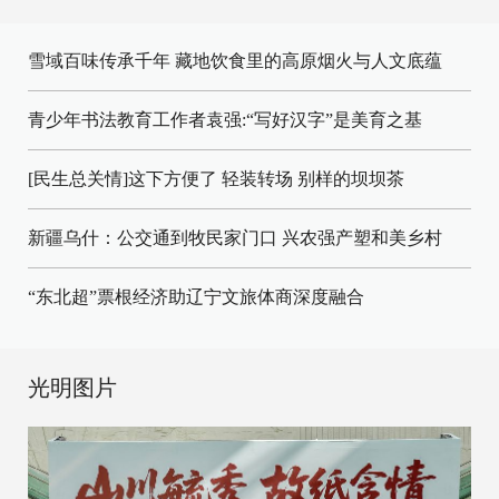
雪域百味传承千年 藏地饮食里的高原烟火与人文底蕴
青少年书法教育工作者袁强:“写好汉字”是美育之基
[民生总关情]这下方便了
轻装转场
别样的坝坝茶
新疆乌什：公交通到牧民家门口
兴农强产塑和美乡村
“东北超”票根经济助辽宁文旅体商深度融合
光明图片