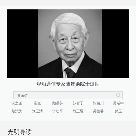
舰船通信专家陆建勋院士逝世
沈之荃
崔崑
顾诵芬
苏哲子
陈毓川
吴咸中
戴汝为
刘玉清
李幼平
魏正耀
吴德馨
孙玉
光明导读