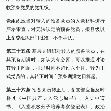
收预备党员的党组织。
党组织应当对转入的预备党员的入党材料进行
严格审查，对无法认定的预备党员，报县级以
上党委组织部门批准，不予承认。
第三十五条
基层党组织对转入的预备党员，在
其预备期满时，如认为有必要，可以推迟讨论
其转正问题，推迟时间不超过六个月。转为正
式党员的，其转正时间自预备期满之日算起。
第三十六条
预备党员转正后，党支部应当及时
将其《中国共产党入党志愿书》、入党申请
书、《入党积极分子培养考察登记表》、政治