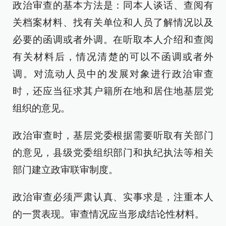
政治审查的基本方法是：同本人谈话、查阅有
关档案材料、找有关单位和人员了解情况以及
必要的函调或者外调。在听取本人介绍和查阅
有关材料后，情况清楚的可以不函调或者外
调。对流动人员中的发展对象进行政治审查
时，还应当征求其户籍所在地和居住地基层党
组织的意见。
政治审查时，基层党委根据需要听取有关部门
的意见，县级党委组织部门和执纪执法等相关
部门建立政审联审制度。
政治审查必须严肃认真、实事求是，注重本人
的一贯表现。审查情况应当形成结论性材料。