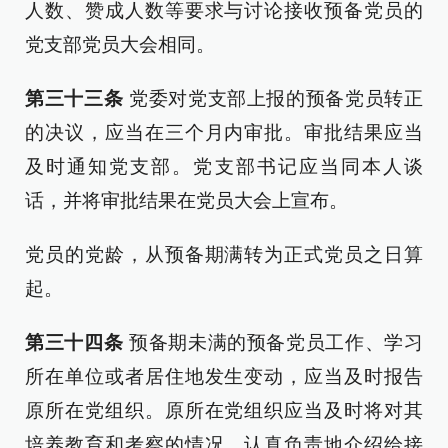
人数、赞成人数等要求与讨论接收预备党员的
党支部党员大会相同。
第三十三条
党委对党支部上报的预备党员转正
的决议，应当在三个月内审批。审批结果应当
及时通知党支部。党支部书记应当同本人谈
话，并将审批结果在党员大会上宣布。
党员的党龄，从预备期满转为正式党员之日算
起。
第三十四条
预备期未满的预备党员工作、学习
所在单位或者居住地发生变动，应当及时报告
原所在党组织。原所在党组织应当及时将对其
培养教育和考察的情况，认真负责地介绍给接