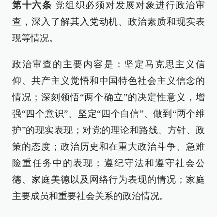
第十六条
党组织必须对发展对象进行政治审
查，深入了解其入党动机、政治素质和现实表
现等情况。
政治审查的主要内容是：坚定马克思主义信
仰、共产主义觉悟和中国特色社会主义信念的
情况；深刻领悟“两个确立”的决定性意义，增
强“四个意识”、坚定“四个自信”、做到“两个维
护”的现实表现；对党的理论和路线、方针、政
策的态度；政治历史和在重大政治斗争、急难
险重任务中的表现；遵纪守法和遵守社会公
德、家庭美德以及网络行为表现的情况；家庭
主要成员和重要社会关系的政治情况。