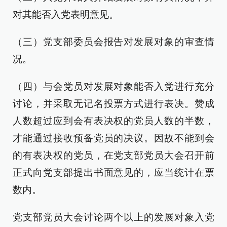
对其能否入党表明意见。
（三）党支部委员会报告对发展对象的审查情
况。
（四）与会党员对发展对象能否入党进行充分
讨论，并采取无记名投票方式进行表决。赞成
人数超过应到会有表决权的党员人数的半数，
才能通过接收预备党员的决议。因故不能到会
的有表决权的党员，在党支部党员大会召开前
正式向党支部提出书面意见的，应当统计在票
数内。
党支部党员大会讨论两个以上的发展对象入党