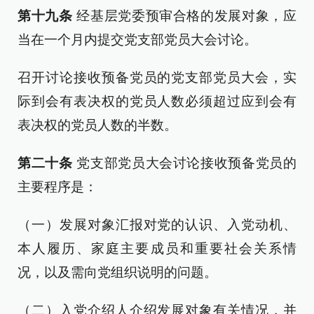
第十九条
经基层党委预审合格的发展对象，应
当在一个月内提交党支部党员大会讨论。
召开讨论接收预备党员的党支部党员大会，实
际到会有表决权的党员人数必须超过应到会有
表决权的党员人数的半数。
第二十条
党支部党员大会讨论接收预备党员的
主要程序是：
（一）发展对象汇报对党的认识、入党动机、
本人履历、家庭主要成员和重要社会关系情
况，以及需向党组织说明的问题。
（二）入党介绍人介绍发展对象有关情况，并