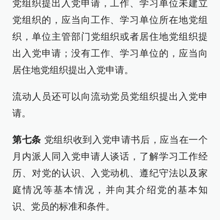
党组织提出入党申请，工作、学习单位未建立
党组织的，应当向工作、学习单位所在地党组
织，单位主管部门党组织或者居住地党组织提
出入党申请；没有工作、学习单位的，应当向
居住地党组织提出入党申请。
流动人员还可以向流动党员党组织提出入党申
请。
第七条
党组织收到入党申请书后，应当在一个
月内派人同入党申请人谈话，了解学习工作经
历、对党的认识、入党动机、遵纪守法以及家
庭情况等基本情况，并向其介绍党的基本知
识、党员的标准和条件。