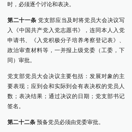
时，必须逐个讨论和表决。
第二十一条
党支部应当及时将党员大会决议写
入《中国共产党入党志愿书》，连同本人入党
申请书、《入党积极分子培养考察登记表》、
政治审查材料等，一并报上级党委（工委，下
同）审批。
党支部党员大会决议主要包括：发展对象的主
要表现；应到会和实际到会有表决权的党员人
数；表决结果；通过决议的日期；党支部书记
签名。
第二十二条
预备党员必须由党委审批。