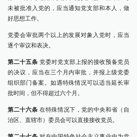
未被批准入党的，应当通知党支部和本人，做
好思想工作。
党委会审批两个以上的发展对象入党时，应当
逐个审议和表决。
第二十五条
党委对党支部上报的接收预备党员
的决议，应当在三个月内审批，并报上级党委
组织部门备案。如遇特殊情况可以适当延长审
批时间，但不得超过六个月。
第二十六条
在特殊情况下，党的中央和省（自
治区、直辖市）委员会可以直接接收党员。
第二十七条
对在中国特色社会主义事业中为党