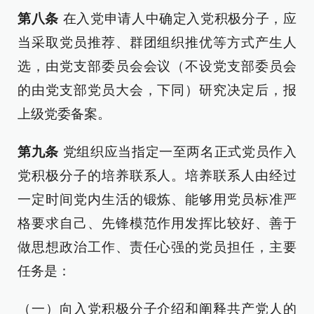
第八条
在入党申请人中确定入党积极分子，应
当采取党员推荐、群团组织推优等方式产生人
选，由党支部委员会会议（不设党支部委员会
的由党支部党员大会，下同）研究决定后，报
上级党委备案。
第九条
党组织应当指定一至两名正式党员作入
党积极分子的培养联系人。培养联系人由经过
一定时间党内生活的锻炼、能够用党员标准严
格要求自己、先锋模范作用发挥比较好、善于
做思想政治工作、责任心强的党员担任，主要
任务是：
（一）向入党积极分子介绍和阐释共产党人的