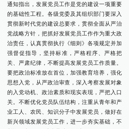
通知指出，发展党员工作是党的建设一项重要
的基础性工程。各级党委及其组织部门要深入
贯彻新时代党的建设总要求，贯彻全面从严治
党战略方针，把抓好发展党员工作作为重大政
治责任，认真贯彻执行《细则》各项规定并加
强督促指导，坚持标准，严格程序、严格把
关、严肃纪律，不断提高发展党员工作质量。
要把政治标准放在首位，加强教育培养，强化
思想入党，从严政治审查，深入考察发展对象
的入党动机、政治素质和现实表现，严把入口
关。不断优化党员队伍结构，注重从青年和产
业工人、农民、知识分子中发展党员，做好在
新兴领域发展党员工作，进一步夯实基础，不