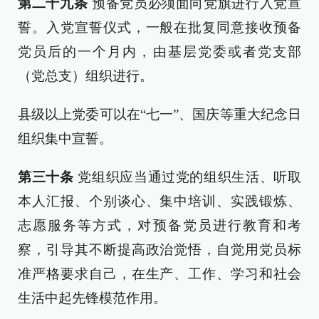
第二十九条
预备党员必须面向党旗进行入党宣
誓。入党宣誓仪式，一般在批复同意接收预备
党员后的一个月内，由基层党委或者党支部
（党总支）组织进行。
县级以上党委可以在“七一”、国庆等重大纪念日
组织集中宣誓。
第三十条
党组织应当通过党的组织生活、听取
本人汇报、个别谈心、集中培训、实践锻炼、
志愿服务等方式，对预备党员进行教育和考
察，引导其不断提高政治觉悟，自觉用党员标
准严格要求自己，在生产、工作、学习和社会
生活中起先锋模范作用。