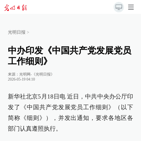
光明日报
>
中办印发《中国共产党发展党员
工作细则》
来源：
光明网-《光明日报》
2026-05-19 04:10
新华社北京5月18日电 近日，中共中央办公厅印
发了《中国共产党发展党员工作细则》（以下
简称《细则》），并发出通知，要求各地区各
部门认真遵照执行。