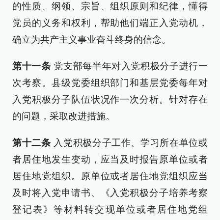
的性质、纲领、宗旨、组织原则和纪律，懂得
党员的义务和权利，帮助他们端正入党动机，
确立为共产主义事业奋斗终身的信念。
第十一条
党支部每半年对入党积极分子进行一
次考察。县级党委组织部门和基层党委每年对
入党积极分子队伍状况作一次分析。针对存在
的问题，采取改进措施。
第十二条
入党积极分子工作、学习所在单位或
者居住地发生变动，应当及时报告原单位或者
居住地党组织。原单位或者居住地党组织应当
及时将入党申请书、《入党积极分子培养考察
登记表》等材料转交现单位或者居住地党组