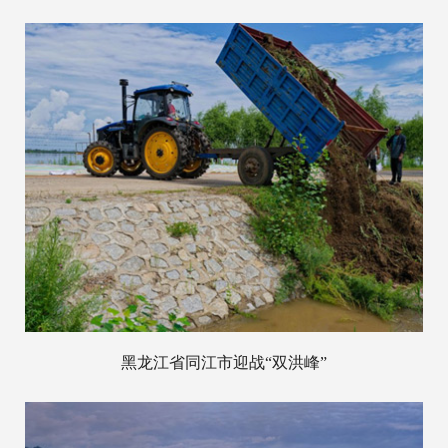
黑龙江省同江市迎战“双洪峰”