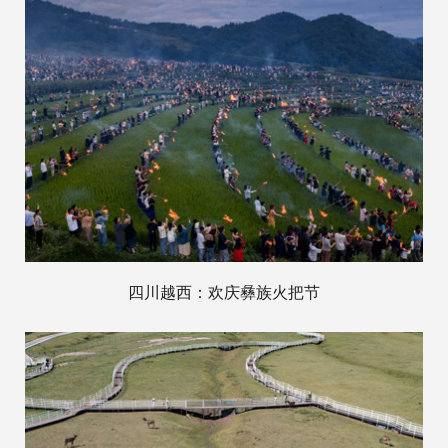
四川越西：欢庆彝族火把节