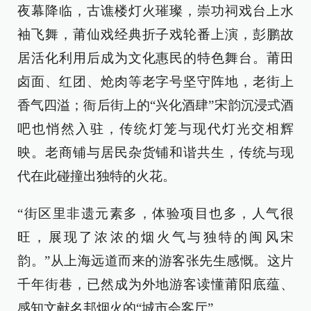
夜幕降临，古谯楼灯火璀璨，崇功祠戏台上水
袖飞舞，莆仙戏经典折子戏轮番上演，彭鹏故
居活化利用后成为文化惠民的特色舞台。莆田
卤面、红团、炝肉等老字号坚守阵地，老街上
香气四溢；衙后街上的“兴化酒肆”宋韵沉浸式酒
吧也悄然入驻，传统灯笼与现代灯光交相辉
映。老商铺与居民杂货铺和谐共生，传统与现
代在此碰撞出独特的火花。
“街区里非遗元素多，体验项目也多，人气很
旺，展现了浓浓的烟火气与独特的闽风宋
韵。”从上海远道而来的游客张先生感慨。这片
千年街巷，已然成为外地游客读懂莆阳底蕴、
感知文献名邦烟火的“城市会客厅”。