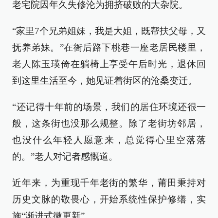
老宅院因年久失修沦为拥挤破败的大杂院。
“家里7个兄弟姐妹，我是大姐，既帮扶父母，又
抚养弟妹。”在衙后路下桃巷一座老居民楼里，
老人陈玉瑛倚在躺椅上享受午后时光，退休回
到这里生活至今，她见证着街区的沧桑变迁。
“还记得十年前的场景，我们的居住环境还很一
般，这条街也没那么规整。除了老街坊邻居，
也没什么年轻人愿意来，总觉得心里空落落
的。”老人对记者感慨道。
近年来，为重现千年老街的繁华，莆田秉持对
历史文脉的敬畏心，开始系统性保护修缮，实
施“渐进式微更新”。