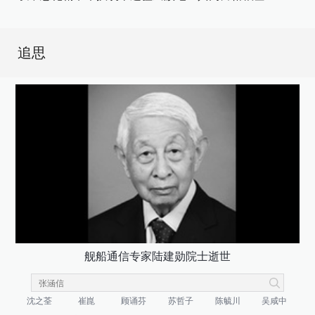
追思
舰船通信专家陆建勋院士逝世
沈之荃
崔崑
顾诵芬
苏哲子
陈毓川
吴咸中