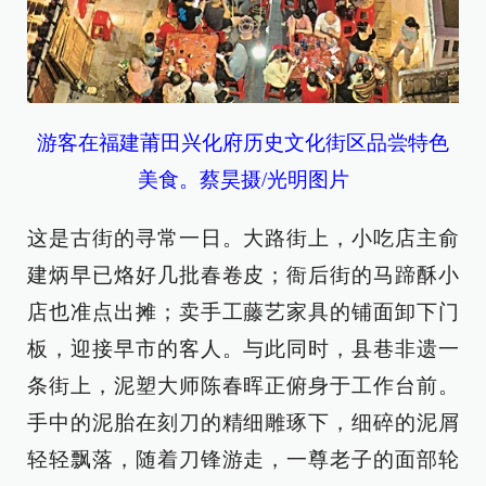
游客在福建莆田兴化府历史文化街区品尝特色
美食。蔡昊摄/光明图片
这是古街的寻常一日。大路街上，小吃店主俞
建炳早已烙好几批春卷皮；衙后街的马蹄酥小
店也准点出摊；卖手工藤艺家具的铺面卸下门
板，迎接早市的客人。与此同时，县巷非遗一
条街上，泥塑大师陈春晖正俯身于工作台前。
手中的泥胎在刻刀的精细雕琢下，细碎的泥屑
轻轻飘落，随着刀锋游走，一尊老子的面部轮