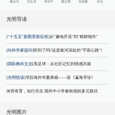
戴汝为
刘玉清
李幼平
魏正耀
吴德馨
孙玉
光明导读
["十五五"新图景新征程]
从"遍地开花"到"精耕细作"
[向科学家提问]
听到了吗?这是银河深处的"宇宙心跳"!
[国际教科文]
拉美足球：从社区记忆到情感共振
[光明悦读]
寻踪海外华夏典籍——读《瀛海寻珍》
休而有育，知行共生 国外中小学春秋假的多元路径
光明图片