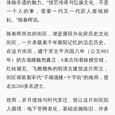
体验非遗的魅力。“技艺传承与弘扬文化，不是
一个人的事，需要一代又一代匠人接续耕
耘。”陈春晖说。
陈春晖所在的街区，便是莆田兴化府历史文化
街区，一片承载着千年莆阳记忆的活态历史。
在这片街区，建于宋太平兴国八年（公元983
年）的古谯楼巍然矗立，6条古街巷纵横交错，
红砖黛瓦、飞檐翘角的明清古建筑连片而立，
街区保留着宋代“子城谯楼+十字街”的格局，曾
走出260多名进士。
然而，岁月侵蚀与时代变迁，曾让这片街区陷
入困境：地下管网老化，基础设施陈旧，许多