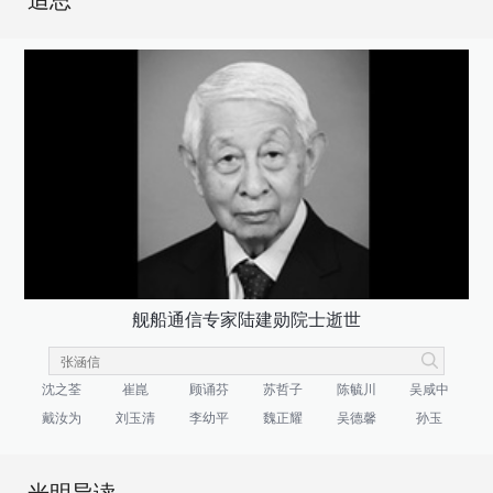
追思
舰船通信专家陆建勋院士逝世
沈之荃
崔崑
顾诵芬
苏哲子
陈毓川
吴咸中
戴汝为
刘玉清
李幼平
魏正耀
吴德馨
孙玉
光明导读