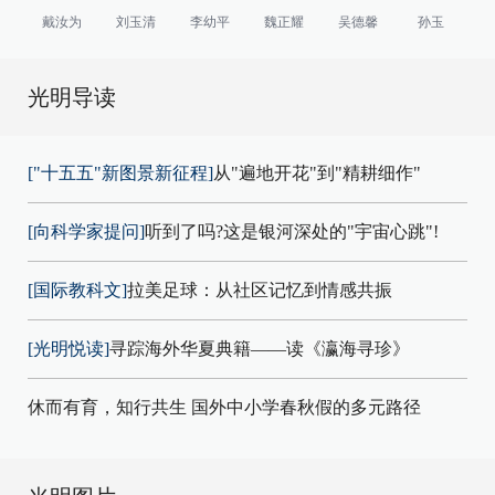
戴汝为
刘玉清
李幼平
魏正耀
吴德馨
孙玉
光明导读
["十五五"新图景新征程]
从"遍地开花"到"精耕细作"
[向科学家提问]
听到了吗?这是银河深处的"宇宙心跳"!
[国际教科文]
拉美足球：从社区记忆到情感共振
[光明悦读]
寻踪海外华夏典籍——读《瀛海寻珍》
休而有育，知行共生 国外中小学春秋假的多元路径