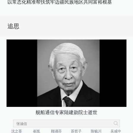
以常态化精准帮扶筑牢边疆民族地区共同富裕根基
追思
舰船通信专家陆建勋院士逝世
沈之荃
崔崑
顾诵芬
苏哲子
陈毓川
吴咸中