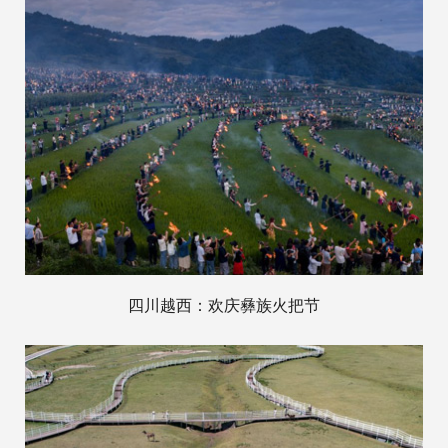
四川越西：欢庆彝族火把节