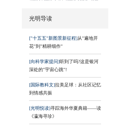
光明导读
["十五五"新图景新征程]
从"遍地开
花"到"精耕细作"
[向科学家提问]
听到了吗?这是银河
深处的"宇宙心跳"!
[国际教科文]
拉美足球：从社区记忆
到情感共振
[光明悦读]
寻踪海外华夏典籍——读
《瀛海寻珍》