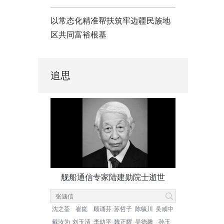
以常态化精准帮扶筑牢边疆民族地
区共同富裕根基
追思
舰船通信专家陆建勋院士逝世
沈之荃
崔崑
顾诵芬
苏哲子
陈毓川
吴咸中
戴汝为
刘玉清
李幼平
魏正耀
吴德馨
孙玉