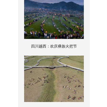
四川越西：欢庆彝族火把节