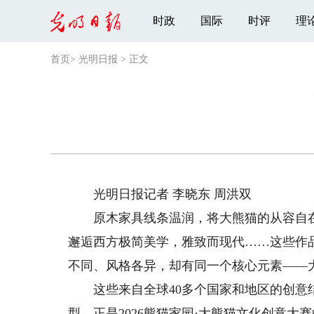
时政
国际
时评
理
首页
>
光明日报
>
正文
光明日报记者 李晓东 周洪双
原木家具线条温润，将大熊猫的从容自在
邂逅西方极简美学，雅致而现代……这些作
不同、风格各异，却有同一个核心元素——
这些来自全球40多个国家和地区的创意结
型，正是2026熊猫家园·大熊猫文化创意大