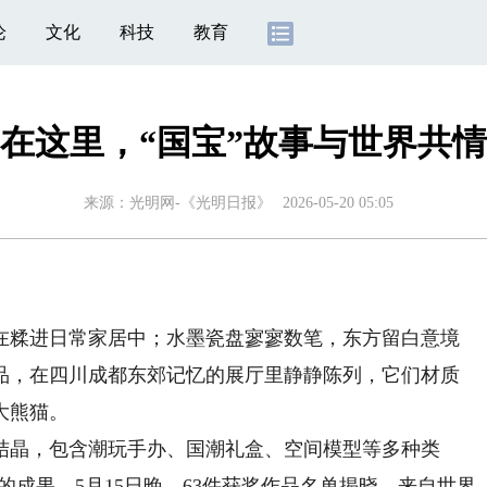
论
文化
科技
教育
在这里，“国宝”故事与世界共情
来源：
光明网-《光明日报》
2026-05-20 05:05
糅进日常家居中；水墨瓷盘寥寥数笔，东方留白意境
品，在四川成都东郊记忆的展厅里静静陈列，它们材质
大熊猫。
晶，包含潮玩手办、国潮礼盒、空间模型等多种类
赛的成果。5月15日晚，63件获奖作品名单揭晓，来自世界