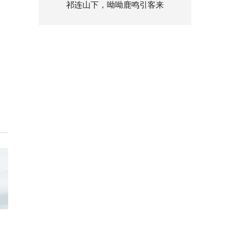
祁连山下，呦呦鹿鸣引客来