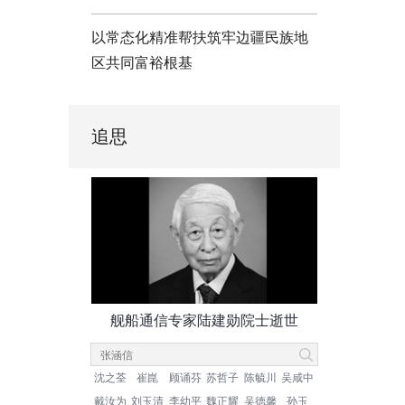
以常态化精准帮扶筑牢边疆民族地
区共同富裕根基
追思
舰船通信专家陆建勋院士逝世
沈之荃
崔崑
顾诵芬
苏哲子
陈毓川
吴咸中
戴汝为
刘玉清
李幼平
魏正耀
吴德馨
孙玉