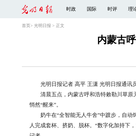
时政
国际
时评
理
首页
>
光明日报
>
正文
内蒙古呼
光明日报记者 高平 王潇 光明日报通讯员
清晨五点，内蒙古呼和浩特敕勒川草原天色
悄然“醒来”。
奶牛在“全智能无人牛舍”中踱步，自动饲
人完成套杯、挤奶、脱杯。“数字化加持下，管
记者。