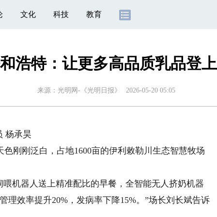
论
文化
科技
教育
和浩特：让更多高品质乳品登上
来源：
光明网-《光明日报》
2026-05-20 05:05
 杨承昊
刚刚泛白，占地1600亩的伊利敕勒川生态智慧牧场
喂机器人送上精准配比的早餐，全智能无人挤奶机器
理效率提升20%，发病率下降15%。”场长刘长斌告诉