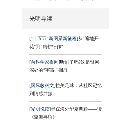
光明导读
["十五五"新图景新征程]
从"遍地开
花"到"精耕细作"
[向科学家提问]
听到了吗?这是银河
深处的"宇宙心跳"!
[国际教科文]
拉美足球：从社区记忆
到情感共振
[光明悦读]
寻踪海外华夏典籍——读
《瀛海寻珍》