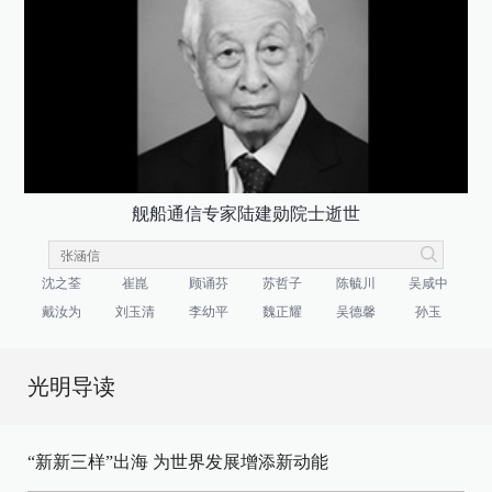
舰船通信专家陆建勋院士逝世
沈之荃
崔崑
顾诵芬
苏哲子
陈毓川
吴咸中
戴汝为
刘玉清
李幼平
魏正耀
吴德馨
孙玉
光明导读
“新新三样”出海 为世界发展增添新动能