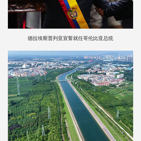
德拉埃斯普列亚宣誓就任哥伦比亚总统