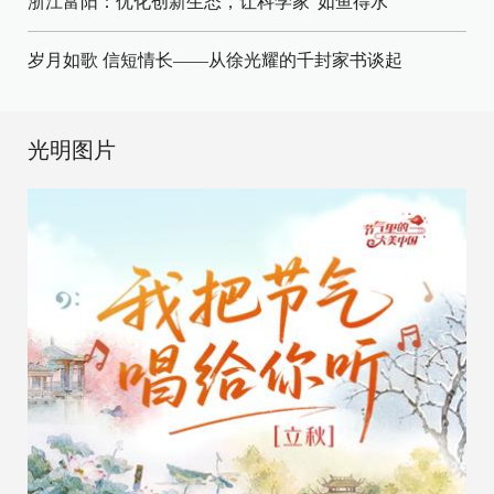
浙江富阳：优化创新生态，让科学家“如鱼得水”
岁月如歌 信短情长——从徐光耀的千封家书谈起
光明图片