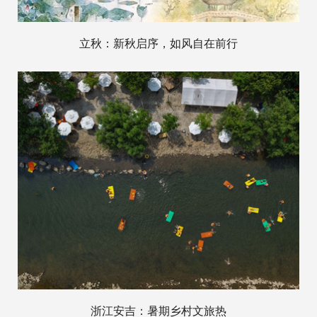
立秋：新秋启序，如风自在前行
浙江安吉：暑期乡村文旅热