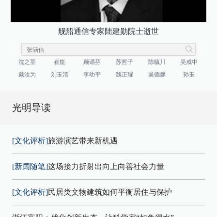
舰船通信专家陆建勋院士逝世
沈之荃
崔崑
顾诵芬
苏哲子
陈毓川
吴咸中
戴汝为
刘玉清
李幼平
魏正耀
吴德馨
孙玉
光明导读
[文化评析]
旅游演艺带来新机遇
[新闻随笔]
这场接力折射出向上向善社会力量
[文化评析]
民居类文物建筑如何平衡居住与保护