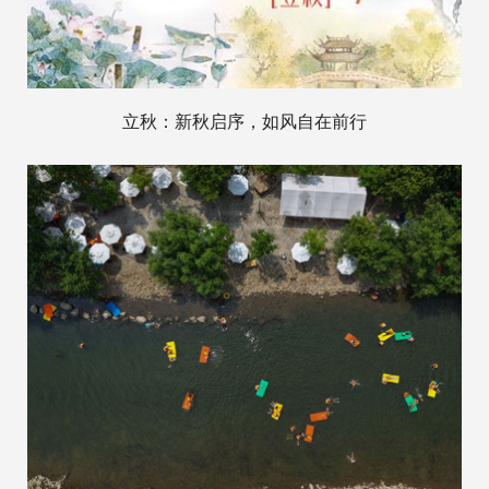
立秋：新秋启序，如风自在前行