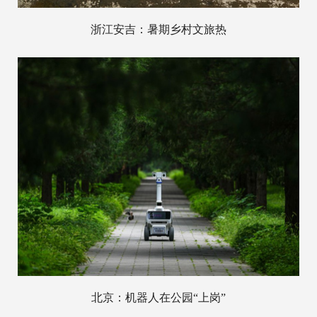
浙江安吉：暑期乡村文旅热
北京：机器人在公园“上岗”