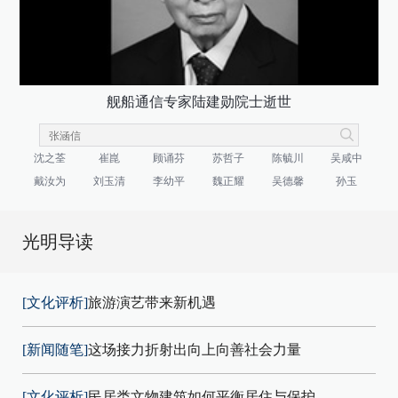
舰船通信专家陆建勋院士逝世
沈之荃
崔崑
顾诵芬
苏哲子
陈毓川
吴咸中
戴汝为
刘玉清
李幼平
魏正耀
吴德馨
孙玉
光明导读
[文化评析]
旅游演艺带来新机遇
[新闻随笔]
这场接力折射出向上向善社会力量
[文化评析]
民居类文物建筑如何平衡居住与保护