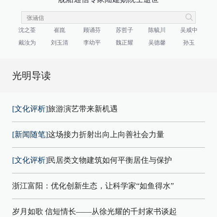
沈之荃
崔崑
顾诵芬
苏哲子
陈毓川
吴咸中
戴汝为
刘玉清
李幼平
魏正耀
吴德馨
孙玉
光明导读
[文化评析]
旅游演艺带来新机遇
[新闻随笔]
这场接力折射出向上向善社会力量
[文化评析]
民居类文物建筑如何平衡居住与保护
浙江富阳：优化创新生态，让科学家“如鱼得水”
岁月如歌 信短情长——从徐光耀的千封家书谈起