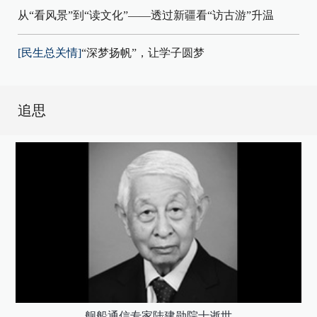
从“看风景”到“读文化”——透过新疆看“访古游”升温
[民生总关情]
“深梦扬帆”，让学子圆梦
追思
舰船通信专家陆建勋院士逝世