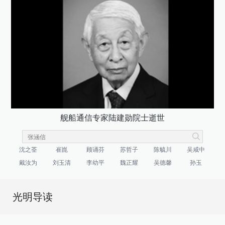
舰船通信专家陆建勋院士逝世
沈之荃
崔崑
顾诵芬
苏哲子
陈毓川
吴咸中
戴汝为
刘玉清
李幼平
魏正耀
吴德馨
孙玉
光明导读