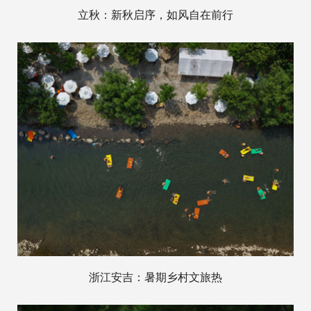
立秋：新秋启序，如风自在前行
浙江安吉：暑期乡村文旅热