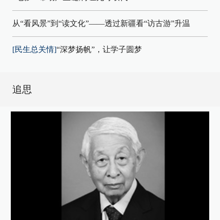
从“看风景”到“读文化”——透过新疆看“访古游”升温
[民生总关情]
“深梦扬帆”，让学子圆梦
追思