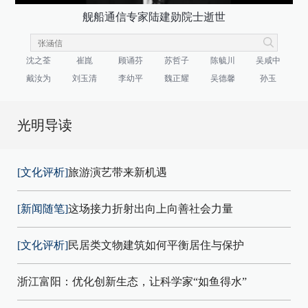
舰船通信专家陆建勋院士逝世
沈之荃
崔崑
顾诵芬
苏哲子
陈毓川
吴咸中
戴汝为
刘玉清
李幼平
魏正耀
吴德馨
孙玉
光明导读
[文化评析]
旅游演艺带来新机遇
[新闻随笔]
这场接力折射出向上向善社会力量
[文化评析]
民居类文物建筑如何平衡居住与保护
浙江富阳：优化创新生态，让科学家“如鱼得水”