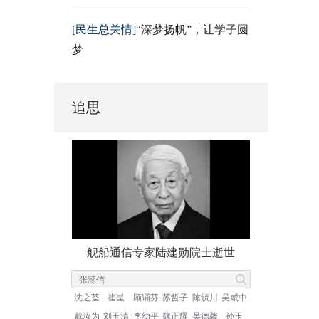
[民生总关情]
“深梦扬帆”，让学子圆
梦
追思
舰船通信专家陆建勋院士逝世
沈之荃
崔崑
顾诵芬
苏哲子
陈毓川
吴咸中
戴汝为
刘玉清
李幼平
魏正耀
吴德馨
孙玉