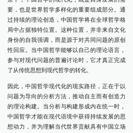
要，也是世界哲学多样化的重要组成部分。通
过持续的理论创造，中国哲学将在全球哲学格
局中占据独特位置。这种位置，并非来自文化
身份的自我强调，而是源于对共同问题的原创
性回应。当中国哲学能够以自己的理论语言，
参与对现代问题的普遍讨论时，它才真正完成
了从传统思想到现代哲学的转化。
因此，中国哲学现代化的现实路径，正在于以
问题为导向的分析方法，推动自主而有创造力
的理论构建。当分析与构建形成内在统一时，
中国哲学才能在现代语境中获得持续发展的思
想动力，并为理解当代世界贡献具有中国立场