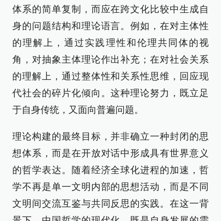
体系的简单复制，而应在跨文化比较中生成自
身的问题结构和理论语言。例如，在对主体性
的理解上，通过实践理性和伦理共同体的视
角，对抽象主体理论作出补充；在对社会关系
的理解上，通过整体性和关系性思维，回应现
代社会的碎片化倾向。这种理论努力，既立足
于自身传统，又面向普遍问题。
理论构建的最终目标，并非确立一种封闭的思
想体系，而是在开放对话中形成具有世界意义
的哲学表达。随着经济全球化进程的加速，哲
学不再是单一文明内部的思想活动，而是不同
文明间交流互鉴与共同反思的实践。在这一背
景下，中国哲学的现代化，既是自身发展的需