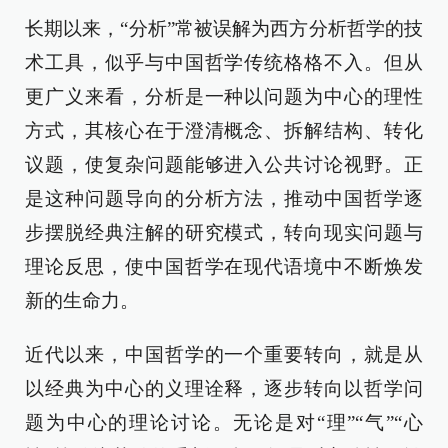
长期以来，“分析”常被误解为西方分析哲学的技
术工具，似乎与中国哲学传统格格不入。但从
更广义来看，分析是一种以问题为中心的理性
方式，其核心在于澄清概念、拆解结构、转化
议题，使复杂问题能够进入公共讨论视野。正
是这种问题导向的分析方法，推动中国哲学逐
步摆脱经典注解的研究模式，转向现实问题与
理论反思，使中国哲学在现代语境中不断焕发
新的生命力。
近代以来，中国哲学的一个重要转向，就是从
以经典为中心的义理诠释，逐步转向以哲学问
题为中心的理论讨论。无论是对“理”“气”“心