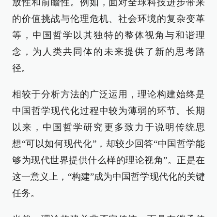
放性和前瞻性。例如，面对全球科技进步带来
的价值挑战与伦理危机、社会环境的复杂变革
等，中国哲学以其独特的整体视角与和谐理
念，为人类共同体的未来提供了新的思考路
径。
相较于分析方法的广泛运用，理论构建始终是
中国哲学现代化过程中较为薄弱的环节。长期
以来，中国哲学研究更多致力于说明传统思
想“可以如何现代化”，却较少回答“中国哲学能
够为现代世界提供什么样的理论视角”。正是在
这一意义上，“构建”成为中国哲学现代化的关键
任务。