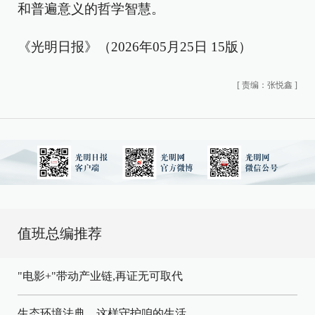
和普遍意义的哲学智慧。
《光明日报》（2026年05月25日 15版）
[
责编：张悦鑫
]
值班总编推荐
"电影+"带动产业链,再证无可取代
生态环境法典，这样守护咱的生活