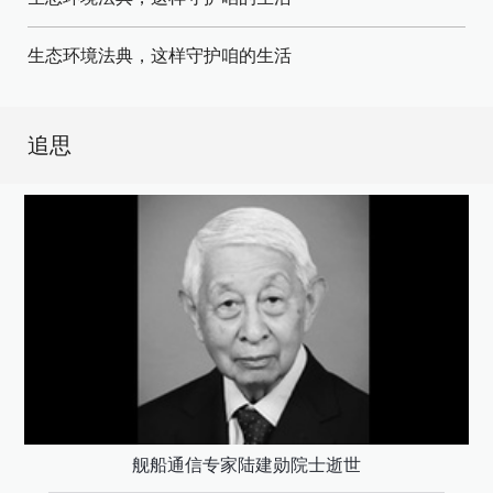
生态环境法典，这样守护咱的生活
追思
舰船通信专家陆建勋院士逝世